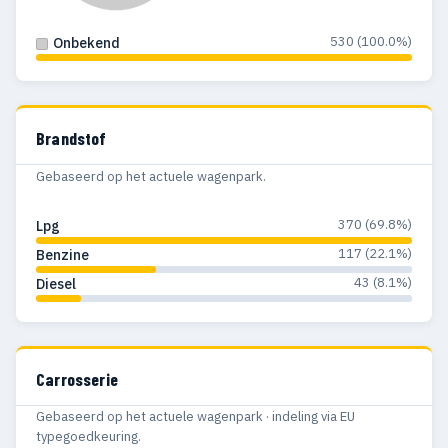
1980
2
2
530 (100.0%)
Onbekend
1979
10
10
1978
5
5
1977
8
8
Brandstof
1976
12
12
Gebaseerd op het actuele wagenpark.
1975
4
4
370 (69.8%)
Lpg
117 (22.1%)
Benzine
1974
2
2
43 (8.1%)
Diesel
1973
6
6
1972
7
7
Carrosserie
1971
1
1
Gebaseerd op het actuele wagenpark · indeling via EU
1970
2
2
typegoedkeuring.