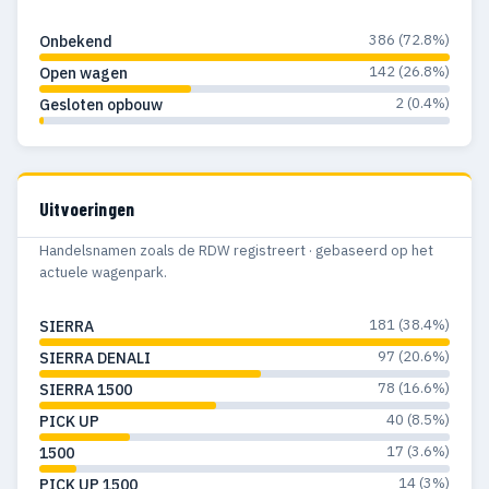
1969
1
1
386 (72.8%)
Onbekend
1966
4
4
142 (26.8%)
Open wagen
2 (0.4%)
Gesloten opbouw
1965
3
3
1963
1
1
1962
1
1
Uitvoeringen
1959
1
—
Handelsnamen zoals de RDW registreert · gebaseerd op het
actuele wagenpark.
1958
2
2
181 (38.4%)
SIERRA
1956
2
2
97 (20.6%)
SIERRA DENALI
1955
1
1
78 (16.6%)
SIERRA 1500
1953
1
1
40 (8.5%)
PICK UP
17 (3.6%)
1500
1952
1
1
14 (3%)
PICK UP 1500