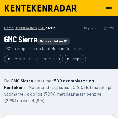
Home
›
Bedrijfsauto's
›
GMC
›
Sierra
Bijgewerkt 8 aug 2026
GMC Sierra
Grijs kenteken N1
530 exemplaren op kenteken in Nederland
▶ Geel kenteken (personenauto)
▶ Camper
De
GMC Sierra
staat met
530 exemplaren op
kenteken
in Nederland (augustus 2026). Het model rijdt
voornamelijk op lpg (70%), met daarnaast benzine
(22%) en diesel (8%).