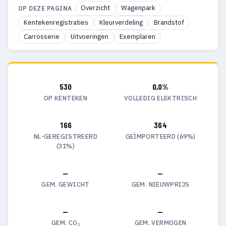
Overzicht
Wagenpark
OP DEZE PAGINA
Kentekenregistraties
Kleurverdeling
Brandstof
Carrosserie
Uitvoeringen
Exemplaren
530
0,0%
OP KENTEKEN
VOLLEDIG ELEKTRISCH
166
364
NL-GEREGISTREERD
GEÏMPORTEERD (69%)
(31%)
—
—
GEM. GEWICHT
GEM. NIEUWPRIJS
—
—
GEM. CO₂
GEM. VERMOGEN