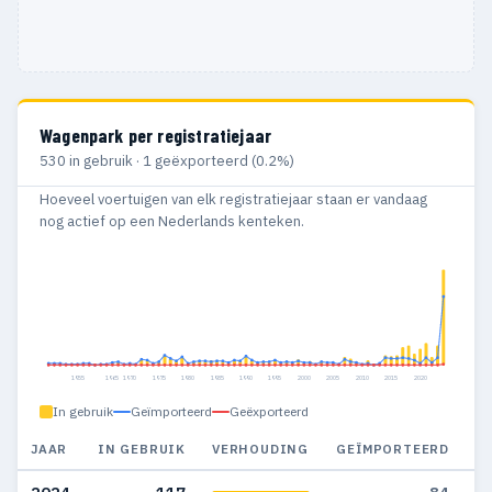
Wagenpark per registratiejaar
530 in gebruik · 1 geëxporteerd (0.2%)
Hoeveel voertuigen van elk registratiejaar staan er vandaag
nog actief op een Nederlands kenteken.
1955
1965
1970
1975
1980
1985
1990
1995
2000
2005
2010
2015
2020
In gebruik
Geïmporteerd
Geëxporteerd
JAAR
IN GEBRUIK
VERHOUDING
GEÏMPORTEERD
G