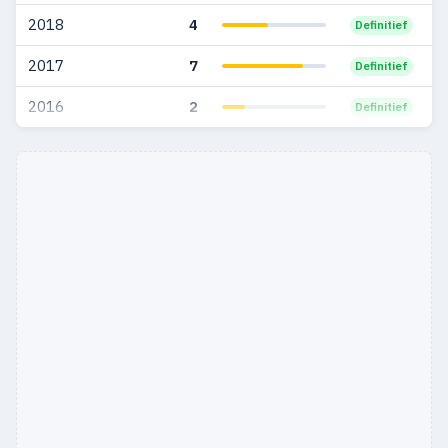
2002
2
1
2018
4
Definitief
2001
5
3
2017
7
Definitief
2000
3
3
2016
2
Definitief
1999
7
5
1998
3
3
1997
5
4
1996
3
3
1995
6
6
1994
4
4
1993
5
4
1992
3
3