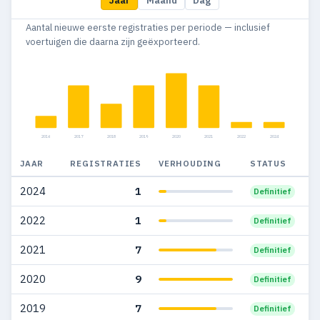
Jaar
Maand
Dag
2013
2
2
Aantal nieuwe eerste registraties per periode — inclusief
2012
2
—
voertuigen die daarna zijn geëxporteerd.
2011
6
2
2010
1
1
2009
4
3
2016
2017
2018
2019
2020
2021
2022
2024
2008
8
4
JAAR
REGISTRATIES
VERHOUDING
STATUS
2007
10
7
2024
1
Definitief
2006
1
1
2022
1
Definitief
2005
3
3
2021
7
Definitief
2004
3
3
2020
9
Definitief
2003
5
4
2019
7
Definitief