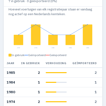
7 in gebruik · 0 geëxporteerd (0%)
Hoeveel voertuigen van elk registratiejaar staan er vandaag
nog actief op een Nederlands kenteken.
1973
1974
1980
1984
1985
In gebruik
Geïmporteerd
Geëxporteerd
JAAR
IN GEBRUIK
VERHOUDING
GEÏMPORTEERD
G
1985
2
2
1984
1
1
1980
1
1
1974
2
2