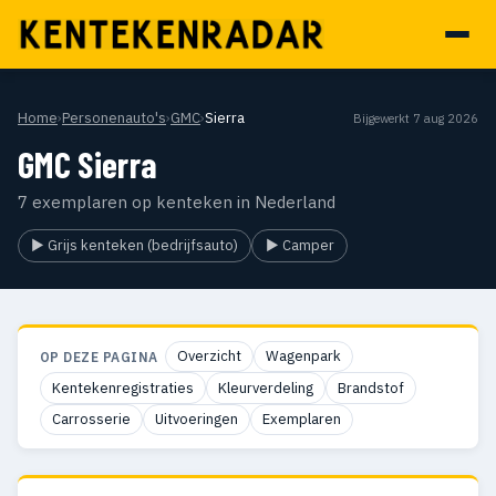
Home
›
Personenauto's
›
GMC
›
Sierra
Bijgewerkt 7 aug 2026
GMC Sierra
7 exemplaren op kenteken in Nederland
▶ Grijs kenteken (bedrijfsauto)
▶ Camper
Overzicht
Wagenpark
OP DEZE PAGINA
Kentekenregistraties
Kleurverdeling
Brandstof
Carrosserie
Uitvoeringen
Exemplaren