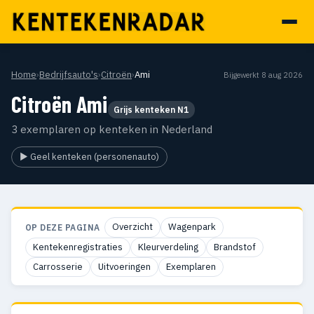
Home
›
Bedrijfsauto's
›
Citroën
›
Ami
Bijgewerkt 8 aug 2026
Citroën Ami
Grijs kenteken N1
3 exemplaren op kenteken in Nederland
▶ Geel kenteken (personenauto)
Overzicht
Wagenpark
OP DEZE PAGINA
Kentekenregistraties
Kleurverdeling
Brandstof
Carrosserie
Uitvoeringen
Exemplaren