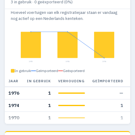
3 in gebruik · 0 geëxporteerd (0%)
Hoeveel voertuigen van elk registratiejaar staan er vandaag
nog actief op een Nederlands kenteken.
1970
1974
1976
In gebruik
Geïmporteerd
Geëxporteerd
JAAR
IN GEBRUIK
VERHOUDING
GEÏMPORTEERD
G
1976
1
—
1974
1
1
1970
1
1