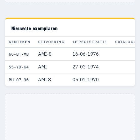
Nieuwste exemplaren
KENTEKEN
UITVOERING
1E REGISTRATIE
CATALOGUS
AMI-8
16-06-1976
66-BT-XB
AMI
27-03-1974
55-YD-64
AMI 8
05-01-1970
BH-07-96