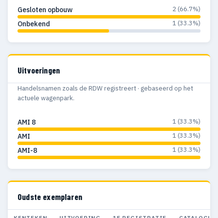
2 (66.7%)
Gesloten opbouw
1 (33.3%)
Onbekend
Uitvoeringen
Handelsnamen zoals de RDW registreert · gebaseerd op het
actuele wagenpark.
1 (33.3%)
AMI 8
1 (33.3%)
AMI
1 (33.3%)
AMI-8
Oudste exemplaren
KENTEKEN
UITVOERING
1E REGISTRATIE
CATALOGUS