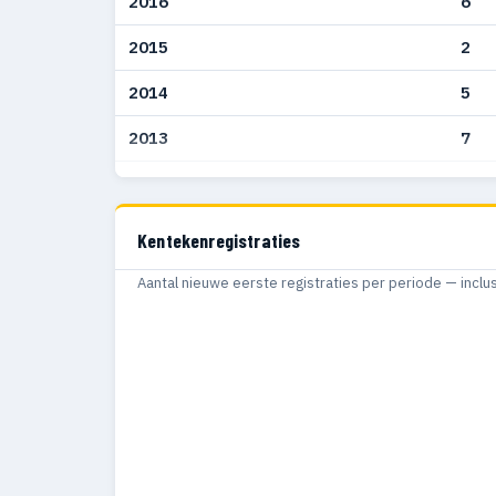
2016
6
2015
2
2014
5
2013
7
2012
3
2011
13
Kentekenregistraties
2010
4
Aantal nieuwe eerste registraties per periode — inclu
2009
10
2008
21
2007
16
2006
15