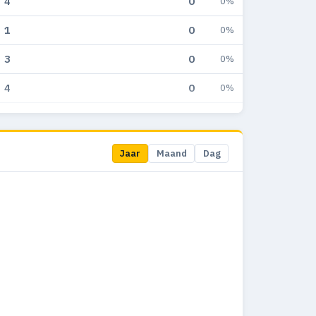
4
0
0%
1
0
0%
3
0
0%
4
0
0%
2
0
0%
7
0
0%
Jaar
Maand
Dag
1
0
0%
6
0
0%
10
0
0%
8
0
0%
8
0
0%