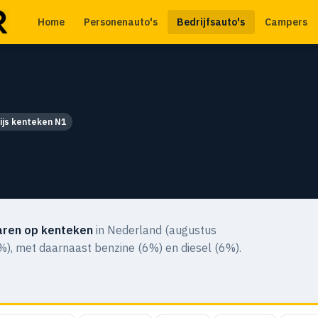
Home
Personenauto's
Bedrijfsauto's
Campers
ijs kenteken N1
ren op kenteken
in Nederland (augustus
%), met daarnaast benzine (6%) en diesel (6%).