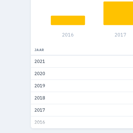
2005
22
2004
23
2003
18
2016
2017
2002
9
2001
6
JAAR
2021
2000
12
2020
1999
15
2019
1998
12
2018
1997
17
2017
1996
2
2016