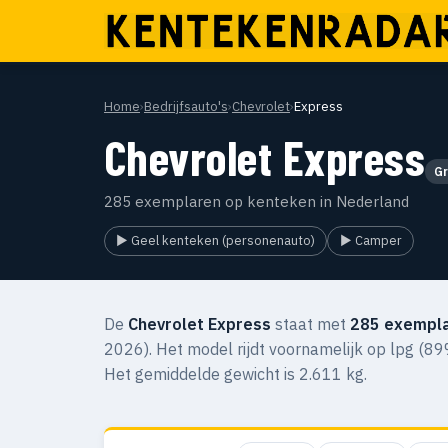
Home
›
Bedrijfsauto's
›
Chevrolet
›
Express
Chevrolet Express
Gr
285 exemplaren op kenteken in Nederland
▶ Geel kenteken (personenauto)
▶ Camper
De
Chevrolet Express
staat met
285 exempla
2026). Het model rijdt voornamelijk op lpg (89
Het gemiddelde gewicht is 2.611 kg.