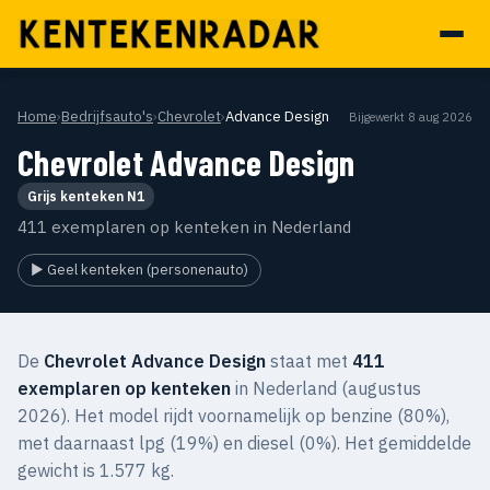
Home
›
Bedrijfsauto's
›
Chevrolet
›
Advance Design
Bijgewerkt 8 aug 2026
Chevrolet Advance Design
Grijs kenteken N1
411 exemplaren op kenteken in Nederland
▶ Geel kenteken (personenauto)
De
Chevrolet Advance Design
staat met
411
exemplaren op kenteken
in Nederland (augustus
2026). Het model rijdt voornamelijk op benzine (80%),
met daarnaast lpg (19%) en diesel (0%). Het gemiddelde
gewicht is 1.577 kg.