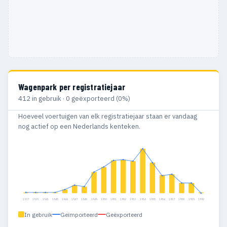
Wagenpark per registratiejaar
412 in gebruik · 0 geëxporteerd (0%)
Hoeveel voertuigen van elk registratiejaar staan er vandaag
nog actief op een Nederlands kenteken.
1937
1939
1941
1945
1946
1947
1948
1949
1950
1951
1952
1953
1954
1955
1956
1957
1958
1959
1992
In gebruik
Geïmporteerd
Geëxporteerd