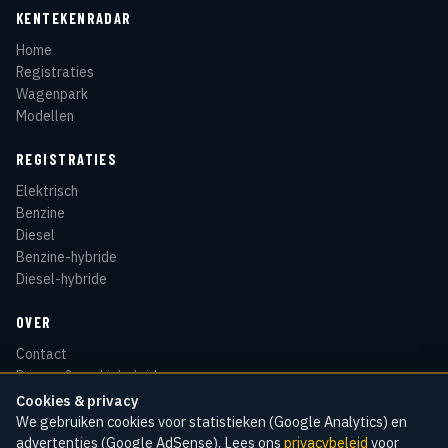
KENTEKENRADAR
Home
Registraties
Wagenpark
Modellen
REGISTRATIES
Elektrisch
Benzine
Diesel
Benzine-hybride
Diesel-hybride
OVER
Contact
Privacy & cookiebeleid
Disclaimer
Cookies & privacy
Sitemap
We gebruiken cookies voor statistieken (Google Analytics) en
advertenties (Google AdSense). Lees ons
privacybeleid
voor