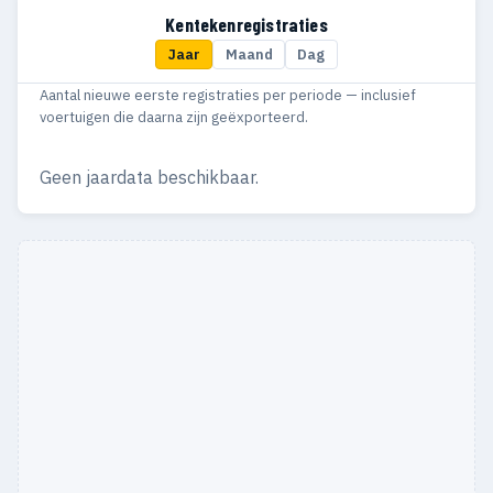
1950
36
36
Kentekenregistraties
Jaar
Maand
Dag
1949
29
29
Aantal nieuwe eerste registraties per periode — inclusief
1948
9
9
voertuigen die daarna zijn geëxporteerd.
1947
11
11
Geen jaardata beschikbaar.
1946
5
5
1945
1
1
1941
1
1
1939
1
1
1937
1
1