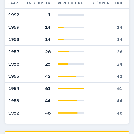
JAAR
IN GEBRUIK
VERHOUDING
GEÏMPORTEERD
G
1992
1
—
1959
14
14
1958
14
14
1957
26
26
1956
25
24
1955
42
42
1954
61
61
1953
44
44
1952
46
46
1951
45
45