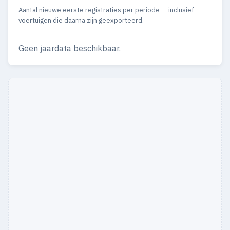
Aantal nieuwe eerste registraties per periode — inclusief
2011
9
9
voertuigen die daarna zijn geëxporteerd.
2010
1
1
Geen jaardata beschikbaar.
2009
2
2
2008
3
3
2007
7
7
2006
3
3
2005
3
3
2002
1
1
2001
1
1
2000
1
1