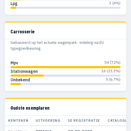
3 (4%)
Lpg
Carrosserie
Gebaseerd op het actuele wagenpark · indeling via EU
typegoedkeuring.
54 (72%)
Mpv
16 (21.3%)
Stationwagen
5 (6.7%)
Onbekend
Oudste exemplaren
KENTEKEN
UITVOERING
1E REGISTRATIE
CATALOGUS