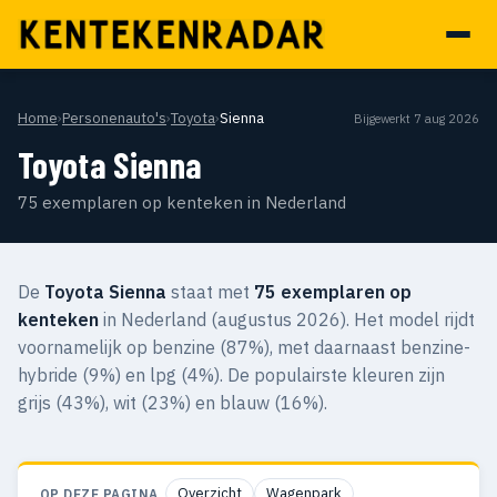
Home
›
Personenauto's
›
Toyota
›
Sienna
Bijgewerkt 7 aug 2026
Toyota Sienna
75 exemplaren op kenteken in Nederland
De
Toyota Sienna
staat met
75 exemplaren op
kenteken
in Nederland (augustus 2026). Het model rijdt
voornamelijk op benzine (87%), met daarnaast benzine-
hybride (9%) en lpg (4%). De populairste kleuren zijn
grijs (43%), wit (23%) en blauw (16%).
Overzicht
Wagenpark
OP DEZE PAGINA