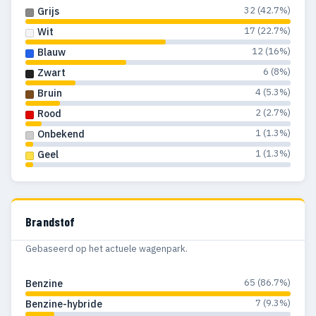
32 (42.7%)
Grijs
17 (22.7%)
Wit
12 (16%)
Blauw
6 (8%)
Zwart
4 (5.3%)
Bruin
2 (2.7%)
Rood
1 (1.3%)
Onbekend
1 (1.3%)
Geel
Brandstof
Gebaseerd op het actuele wagenpark.
65 (86.7%)
Benzine
7 (9.3%)
Benzine-hybride