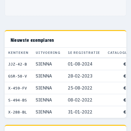
Nieuwste exemplaren
KENTEKEN
UITVOERING
1E REGISTRATIE
CATALOGUS
SIENNA
01-08-2024
€ 7
JJZ-42-B
SIENNA
28-02-2023
€ 8
GSR-50-V
SIENNA
25-08-2022
€ 7
X-459-FV
SIENNA
08-02-2022
€ 6
S-494-BS
SIENNA
31-01-2022
€ 9
X-288-BL