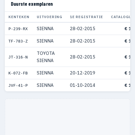
Duurste exemplaren
KENTEKEN
UITVOERING
1E REGISTRATIE
CATALOGUS
SIENNA
28-02-2015
€ 15
P-239-RX
SIENNA
28-02-2015
€ 13
TF-783-Z
TOYOTA
28-02-2015
€ 13
JT-316-N
SIENNA
SIENNA
20-12-2019
€ 13
K-072-FB
SIENNA
01-10-2014
€ 13
JVF-41-P