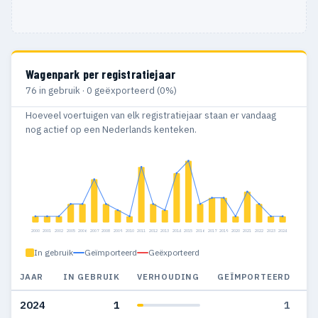
Wagenpark per registratiejaar
76 in gebruik · 0 geëxporteerd (0%)
Hoeveel voertuigen van elk registratiejaar staan er vandaag
nog actief op een Nederlands kenteken.
2000
2001
2002
2005
2006
2007
2008
2009
2010
2011
2012
2013
2014
2015
2016
2017
2019
2020
2021
2022
2023
2024
In gebruik
Geïmporteerd
Geëxporteerd
JAAR
IN GEBRUIK
VERHOUDING
GEÏMPORTEERD
G
2024
1
1