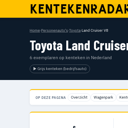
Home
›
Personenauto's
›
Toyota
›
Land Cruiser V8
Toyota Land Cruise
6 exemplaren op kenteken in Nederland
▶ Grijs kenteken (bedrijfsauto)
Overzicht
Wagenpark
Kent
OP DEZE PAGINA
6