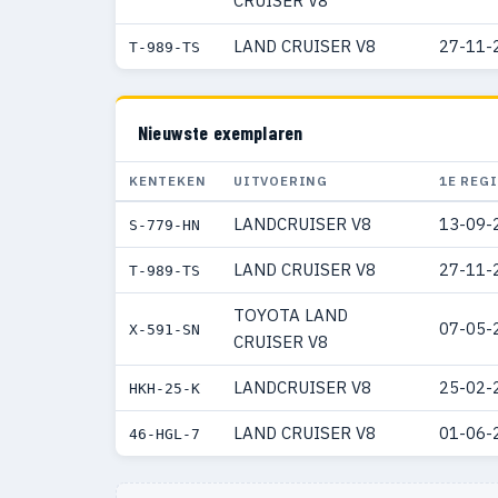
CRUISER V8
LAND CRUISER V8
27-11-
T-989-TS
Nieuwste exemplaren
KENTEKEN
UITVOERING
1E REG
LANDCRUISER V8
13-09-
S-779-HN
LAND CRUISER V8
27-11-
T-989-TS
TOYOTA LAND
07-05-
X-591-SN
CRUISER V8
LANDCRUISER V8
25-02-
HKH-25-K
LAND CRUISER V8
01-06-
46-HGL-7