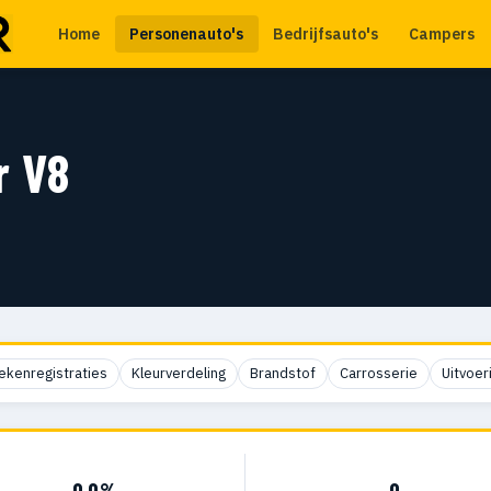
Home
Personenauto's
Bedrijfsauto's
Campers
r V8
ekenregistraties
Kleurverdeling
Brandstof
Carrosserie
Uitvoer
0,0%
0