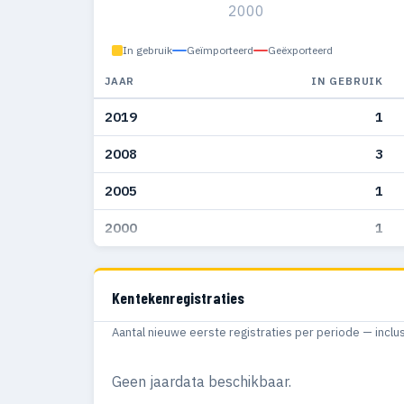
2000
In gebruik
Geïmporteerd
Geëxporteerd
JAAR
IN GEBRUIK
2019
1
2008
3
2005
1
2000
1
Kentekenregistraties
Aantal nieuwe eerste registraties per periode — inclu
Geen jaardata beschikbaar.