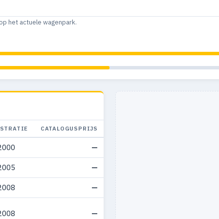
op het actuele wagenpark.
ISTRATIE
CATALOGUSPRIJS
2000
—
2005
—
2008
—
2008
—