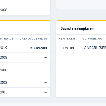
2008
—
Duurste exemplaren
ISTRATIE
CATALOGUSPRIJS
KENTEKEN
UITVOERING
2019
€ 169.951
LANDCRUISER
S-779-HN
2008
—
2008
—
2008
—
2005
—