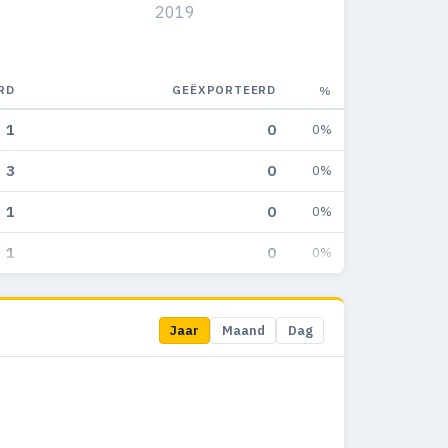
2019
RD
GEËXPORTEERD
%
1
0
0%
3
0
0%
1
0
0%
1
0
0%
Jaar
Maand
Dag