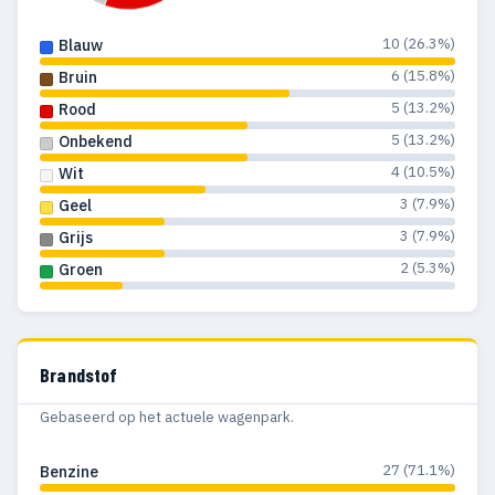
10 (26.3%)
Blauw
6 (15.8%)
Bruin
5 (13.2%)
Rood
5 (13.2%)
Onbekend
4 (10.5%)
Wit
3 (7.9%)
Geel
3 (7.9%)
Grijs
2 (5.3%)
Groen
Brandstof
Gebaseerd op het actuele wagenpark.
27 (71.1%)
Benzine