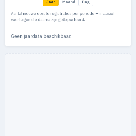
Jaar
Maand
Dag
1977
6
—
Aantal nieuwe eerste registraties per periode — inclusief
voertuigen die daarna zijn geëxporteerd.
Geen jaardata beschikbaar.