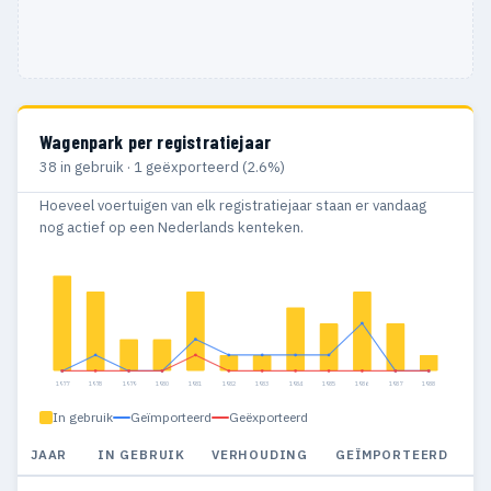
Wagenpark per registratiejaar
38 in gebruik · 1 geëxporteerd (2.6%)
Hoeveel voertuigen van elk registratiejaar staan er vandaag
nog actief op een Nederlands kenteken.
1977
1978
1979
1980
1981
1982
1983
1984
1985
1986
1987
1988
In gebruik
Geïmporteerd
Geëxporteerd
JAAR
IN GEBRUIK
VERHOUDING
GEÏMPORTEERD
G