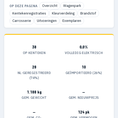
Overzicht
Wagenpark
OP DEZE PAGINA
Kentekenregistraties
Kleurverdeling
Brandstof
Carrosserie
Uitvoeringen
Exemplaren
38
0,0%
OP KENTEKEN
VOLLEDIG ELEKTRISCH
28
10
NL-GEREGISTREERD
GEÏMPORTEERD (26%)
(74%)
1.188 kg
—
GEM. GEWICHT
GEM. NIEUWPRIJS
—
124 pk
GEM. CO₂
GEM. VERMOGEN