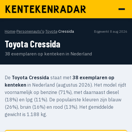
Home
›
Personenauto's
›
Toyota
›
Cressida
Bijgewerkt 8 aug 2026
Toyota Cressida
38 exemplaren op kenteken in Nederland
De
Toyota Cressida
staat met
38 exemplaren op
kenteken
in Nederland (augustus 2026). Het model rijdt
voornamelijk op benzine (71%), met daarnaast diesel
(18%) en lpg (11%). De populairste kleuren zijn blauw
(26%), bruin (16%) en rood (13%). Het gemiddelde
gewicht is 1.188 kg.