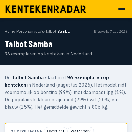
Home
›
Personenauto's
›
Talbot
›
Samba
Bijgewerkt 7 aug 2026
Talbot Samba
96 exemplaren op kenteken in Nederland
De
Talbot Samba
staat met
96 exemplaren op
kenteken
in Nederland (augustus 2026). Het model rijdt
voornamelijk op benzine (99%), met daarnaast lpg (1%).
De populairste kleuren zijn rood (29%), wit (20%) en
blauw (15%). Het gemiddelde gewicht is 806 kg.
Overzicht
Wagenpark
OP DEZE PAGINA