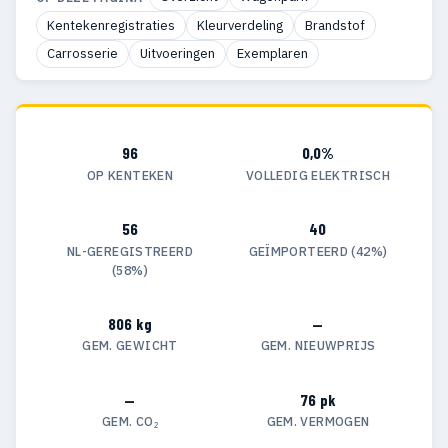
Kentekenregistraties
Kleurverdeling
Brandstof
Carrosserie
Uitvoeringen
Exemplaren
96
0,0%
OP KENTEKEN
VOLLEDIG ELEKTRISCH
56
40
NL-GEREGISTREERD
GEÏMPORTEERD (42%)
(58%)
806 kg
—
GEM. GEWICHT
GEM. NIEUWPRIJS
—
76 pk
GEM. CO₂
GEM. VERMOGEN