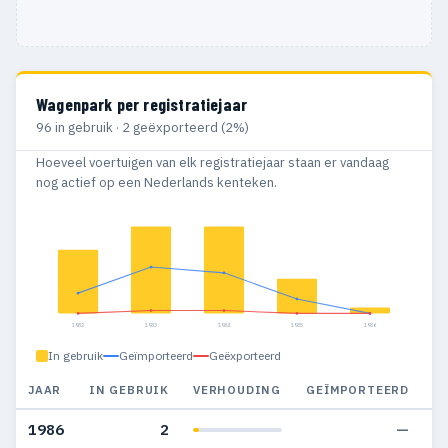
Wagenpark per registratiejaar
96 in gebruik · 2 geëxporteerd (2%)
Hoeveel voertuigen van elk registratiejaar staan er vandaag
nog actief op een Nederlands kenteken.
1982
1983
1984
1985
1986
In gebruik
Geïmporteerd
Geëxporteerd
JAAR
IN GEBRUIK
VERHOUDING
GEÏMPORTEERD
G
1986
2
—