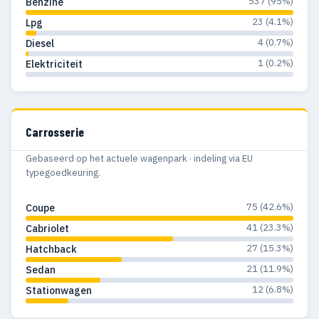
537 (95%)
Benzine
23 (4.1%)
Lpg
4 (0.7%)
Diesel
1 (0.2%)
Elektriciteit
Carrosserie
Gebaseerd op het actuele wagenpark · indeling via EU
typegoedkeuring.
75 (42.6%)
Coupe
41 (23.3%)
Cabriolet
27 (15.3%)
Hatchback
21 (11.9%)
Sedan
12 (6.8%)
Stationwagen