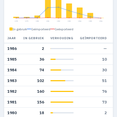
1978
1979
1980
1981
1982
1983
1984
1985
1986
In gebruik
Geïmporteerd
Geëxporteerd
JAAR
IN GEBRUIK
VERHOUDING
GEÏMPORTEERD
G
1986
2
—
1985
36
10
1984
74
30
1983
102
51
1982
160
76
1981
156
73
1980
18
2