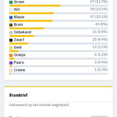
67 (11.9%)
Groen
58 (10.3%)
Wit
57 (10.1%)
Blauw
45 (8%)
Bruin
33 (5.8%)
Onbekend
25 (4.4%)
Zwart
12 (2.1%)
Geel
6 (1.1%)
Oranje
2 (0.4%)
Paars
1 (0.2%)
Creme
Brandstof
Gebaseerd op het actuele wagenpark.