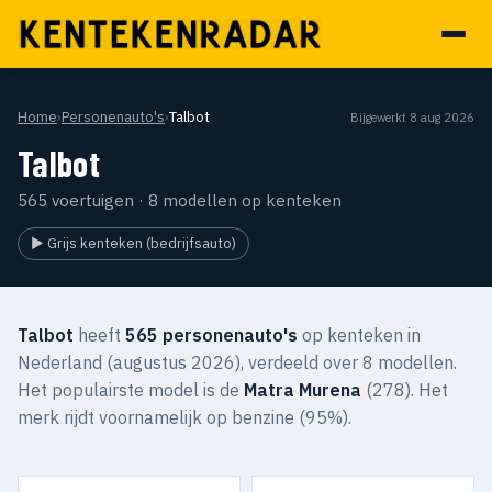
Home
›
Personenauto's
›
Talbot
Bijgewerkt 8 aug 2026
Talbot
565 voertuigen · 8 modellen op kenteken
▶ Grijs kenteken (bedrijfsauto)
Talbot
heeft
565 personenauto's
op kenteken in
Nederland (augustus 2026), verdeeld over 8 modellen.
Het populairste model is de
Matra Murena
(278). Het
merk rijdt voornamelijk op benzine (95%).