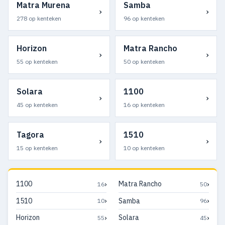
Matra Murena
Samba
›
›
278 op kenteken
96 op kenteken
Horizon
Matra Rancho
›
›
55 op kenteken
50 op kenteken
Solara
1100
›
›
45 op kenteken
16 op kenteken
Tagora
1510
›
›
15 op kenteken
10 op kenteken
›
›
1100
Matra Rancho
16
50
›
›
1510
Samba
10
96
›
›
Horizon
Solara
55
45