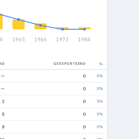
4
1965
1966
1973
1984
RD
GEËXPORTEERD
%
—
0
0%
—
0
0%
2
0
0%
5
0
0%
8
0
0%