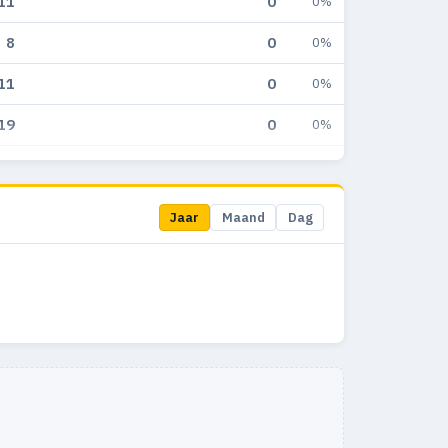
11
0
0%
8
0
0%
11
0
0%
19
0
0%
35
0
0%
27
0
0%
Jaar
Maand
Dag
17
0
0%
9
0
0%
1
0
0%
1
0
0%