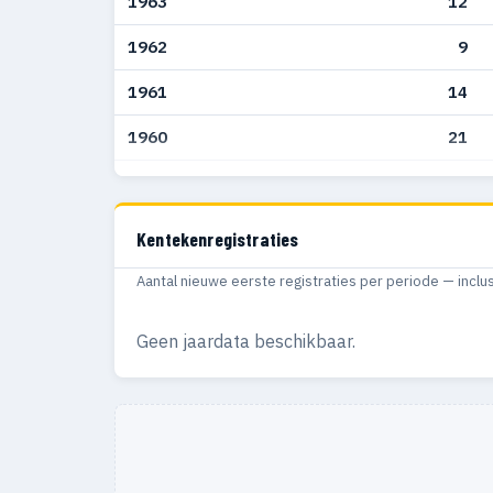
1963
12
1962
9
1961
14
1960
21
1959
40
1958
28
Kentekenregistraties
1957
19
Aantal nieuwe eerste registraties per periode — inclu
1956
12
Geen jaardata beschikbaar.
1955
1
1950
1