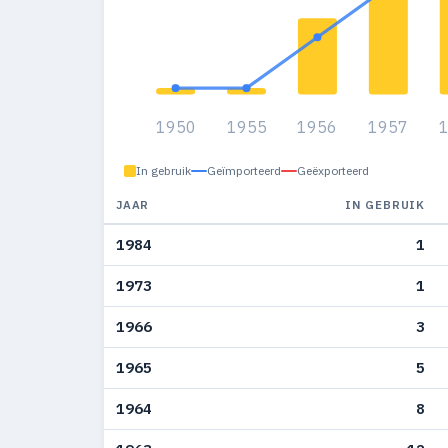
1950
1955
1956
1957
In gebruik
Geïmporteerd
Geëxporteerd
JAAR
IN GEBRUIK
1984
1
1973
1
1966
3
1965
5
1964
8