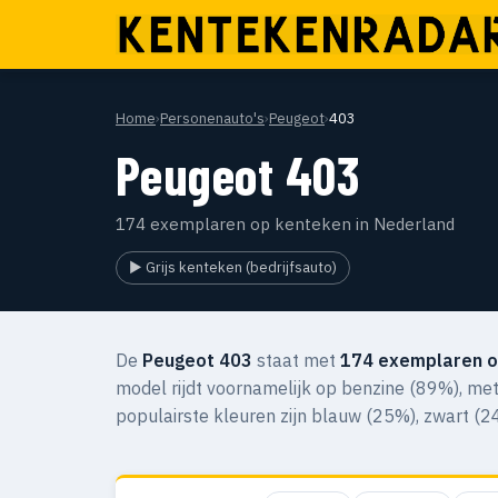
Home
›
Personenauto's
›
Peugeot
›
403
Peugeot 403
174 exemplaren op kenteken in Nederland
▶ Grijs kenteken (bedrijfsauto)
De
Peugeot 403
staat met
174 exemplaren o
model rijdt voornamelijk op benzine (89%), met
populairste kleuren zijn blauw (25%), zwart (24