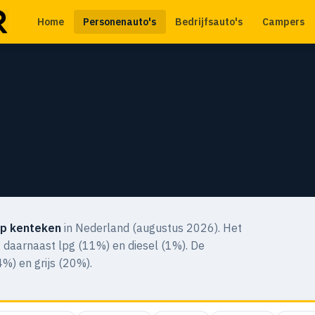
Home
Personenauto's
Bedrijfsauto's
Campers
p kenteken
in Nederland (augustus 2026). Het
 daarnaast lpg (11%) en diesel (1%). De
%) en grijs (20%).