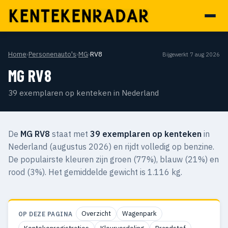
Home
›
Personenauto's
›
MG
›
RV8
Bijgewerkt 7 aug 2026
MG RV8
39 exemplaren op kenteken in Nederland
De
MG RV8
staat met
39 exemplaren op kenteken
in
Nederland (augustus 2026) en rijdt volledig op benzine.
De populairste kleuren zijn groen (77%), blauw (21%) en
rood (3%). Het gemiddelde gewicht is 1.116 kg.
Overzicht
Wagenpark
OP DEZE PAGINA