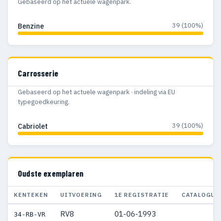
Gebaseerd op het actuele wagenpark.
39 (100%)
Benzine
Carrosserie
Gebaseerd op het actuele wagenpark · indeling via EU
typegoedkeuring.
39 (100%)
Cabriolet
Oudste exemplaren
KENTEKEN
UITVOERING
1E REGISTRATIE
CATALOGUS
RV8
01-06-1993
34-RB-VR