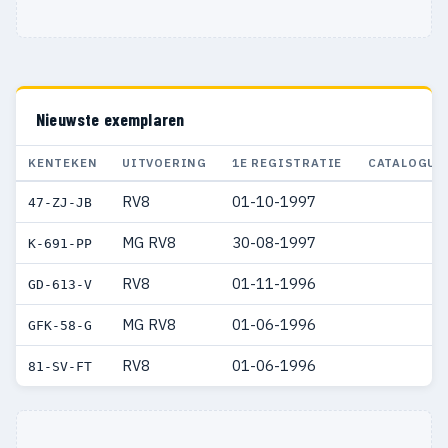
Nieuwste exemplaren
KENTEKEN
UITVOERING
1E REGISTRATIE
CATALOGUS
RV8
01-10-1997
47-ZJ-JB
MG RV8
30-08-1997
K-691-PP
RV8
01-11-1996
GD-613-V
MG RV8
01-06-1996
GFK-58-G
RV8
01-06-1996
81-SV-FT