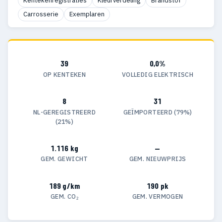
Kentekenregistraties
Kleurverdeling
Brandstof
Carrosserie
Exemplaren
39
0,0%
OP KENTEKEN
VOLLEDIG ELEKTRISCH
8
31
NL-GEREGISTREERD
GEÏMPORTEERD (79%)
(21%)
1.116 kg
—
GEM. GEWICHT
GEM. NIEUWPRIJS
189 g/km
190 pk
GEM. CO₂
GEM. VERMOGEN