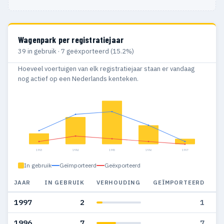
Wagenpark per registratiejaar
39 in gebruik · 7 geëxporteerd (15.2%)
Hoeveel voertuigen van elk registratiejaar staan er vandaag
nog actief op een Nederlands kenteken.
1993
1994
1995
1996
1997
In gebruik
Geïmporteerd
Geëxporteerd
JAAR
IN GEBRUIK
VERHOUDING
GEÏMPORTEERD
G
1997
2
1
1996
7
7