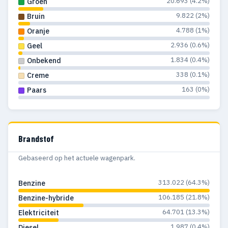
20.693 (4.2%)
Groen
9.822 (2%)
Bruin
4.788 (1%)
Oranje
2.936 (0.6%)
Geel
1.834 (0.4%)
Onbekend
338 (0.1%)
Creme
163 (0%)
Paars
Brandstof
Gebaseerd op het actuele wagenpark.
313.022 (64.3%)
Benzine
106.185 (21.8%)
Benzine-hybride
64.701 (13.3%)
Elektriciteit
1.987 (0.4%)
Diesel