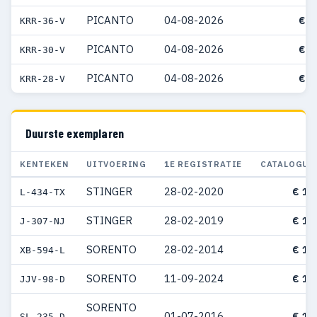
PICANTO
04-08-2026
€ 2
KRR-36-V
PICANTO
04-08-2026
€ 2
KRR-30-V
PICANTO
04-08-2026
€ 2
KRR-28-V
Duurste exemplaren
KENTEKEN
UITVOERING
1E REGISTRATIE
CATALOGUS
STINGER
28-02-2020
€ 12
L-434-TX
STINGER
28-02-2019
€ 12
J-307-NJ
SORENTO
28-02-2014
€ 11
XB-594-L
SORENTO
11-09-2024
€ 11
JJV-98-D
SORENTO
01-07-2016
€ 11
SL-235-D