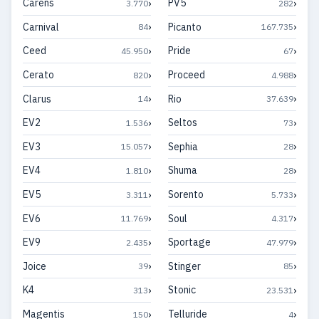
›
›
Carens
PV5
3.770
282
›
›
Carnival
Picanto
84
167.735
›
›
Ceed
Pride
45.950
67
›
›
Cerato
Proceed
820
4.988
›
›
Clarus
Rio
14
37.639
›
›
EV2
Seltos
1.536
73
›
›
EV3
Sephia
15.057
28
›
›
EV4
Shuma
1.810
28
›
›
EV5
Sorento
3.311
5.733
›
›
EV6
Soul
11.769
4.317
›
›
EV9
Sportage
2.435
47.979
›
›
Joice
Stinger
39
85
›
›
K4
Stonic
313
23.531
›
›
Magentis
Telluride
150
4