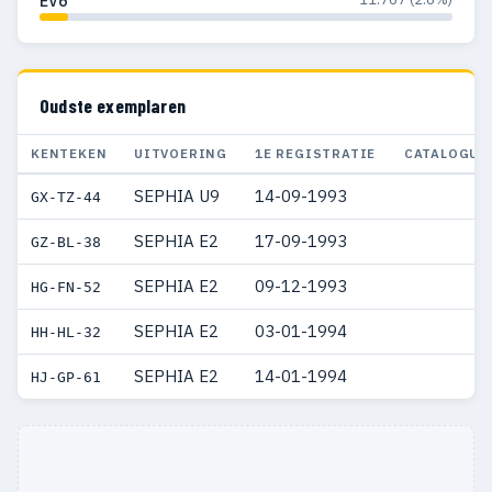
EV6
Oudste exemplaren
KENTEKEN
UITVOERING
1E REGISTRATIE
CATALOGUS
SEPHIA U9
14-09-1993
GX-TZ-44
SEPHIA E2
17-09-1993
GZ-BL-38
SEPHIA E2
09-12-1993
HG-FN-52
SEPHIA E2
03-01-1994
HH-HL-32
SEPHIA E2
14-01-1994
HJ-GP-61