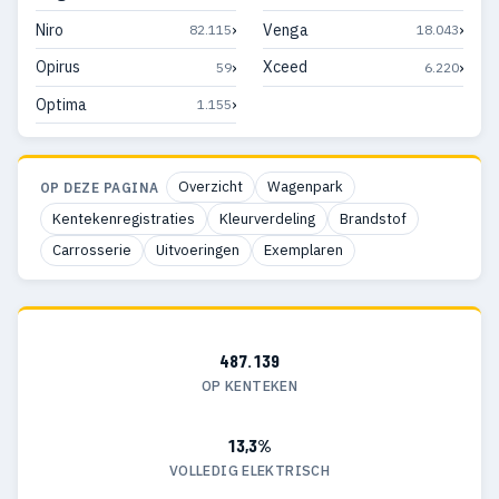
›
›
Niro
Venga
82.115
18.043
›
›
Opirus
Xceed
59
6.220
›
Optima
1.155
Overzicht
Wagenpark
OP DEZE PAGINA
Kentekenregistraties
Kleurverdeling
Brandstof
Carrosserie
Uitvoeringen
Exemplaren
487.139
OP KENTEKEN
13,3%
VOLLEDIG ELEKTRISCH