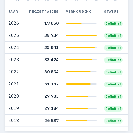
2016
2017
2018
2019
2020
2021
2022
2023
2024
2025
2026
2010
13.275
1.508
JAAR
REGISTRATIES
VERHOUDING
STATUS
2009
5.924
1.154
2026
19.850
Definitief
2008
7.815
702
2025
38.734
Definitief
2007
8.514
760
2024
35.841
Definitief
2006
6.847
749
2023
33.424
Definitief
2005
5.262
653
2022
30.894
Definitief
2004
3.701
252
2021
31.132
Definitief
2003
393
9
2020
27.783
Definitief
2002
164
—
2019
27.184
Definitief
2001
85
3
2018
26.537
Definitief
2000
49
3
2017
24.415