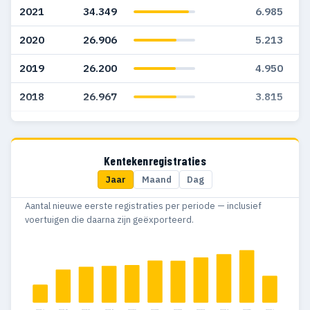
2021
34.349
6.985
2020
26.906
5.213
2019
26.200
4.950
2018
26.967
3.815
2017
24.169
3.783
2016
18.997
2.897
Kentekenregistraties
Jaar
Maand
Dag
2015
17.979
2.275
Aantal nieuwe eerste registraties per periode — inclusief
2014
18.707
2.654
voertuigen die daarna zijn geëxporteerd.
2013
23.493
2.950
2012
27.197
4.021
2011
21.844
2.834