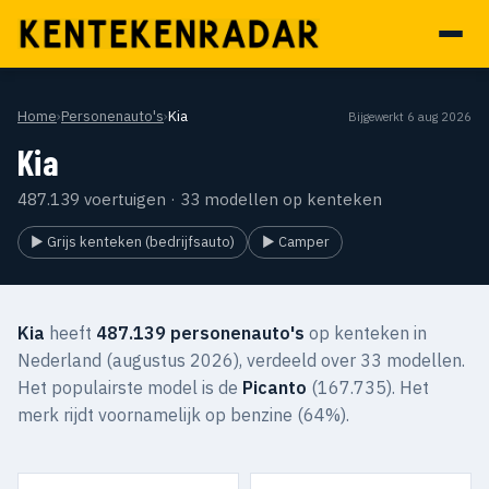
Home
›
Personenauto's
›
Kia
Bijgewerkt 6 aug 2026
Kia
487.139 voertuigen · 33 modellen op kenteken
▶ Grijs kenteken (bedrijfsauto)
▶ Camper
Kia
heeft
487.139 personenauto's
op kenteken in
Nederland (augustus 2026), verdeeld over 33 modellen.
Het populairste model is de
Picanto
(167.735). Het
merk rijdt voornamelijk op benzine (64%).