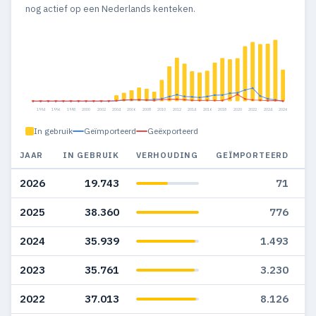
nog actief op een Nederlands kenteken.
1994
1996
1998
2000
2002
2004
2006
2008
2010
2012
2014
2016
2018
2020
2022
2024
2026
In gebruik
Geïmporteerd
Geëxporteerd
JAAR
IN GEBRUIK
VERHOUDING
GEÏMPORTEERD
G
2026
19.743
71
2025
38.360
776
2024
35.939
1.493
2023
35.761
3.230
2022
37.013
8.126