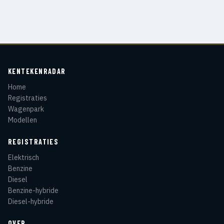
KENTEKENRADAR
Home
Registraties
Wagenpark
Modellen
REGISTRATIES
Elektrisch
Benzine
Diesel
Benzine-hybride
Diesel-hybride
OVER