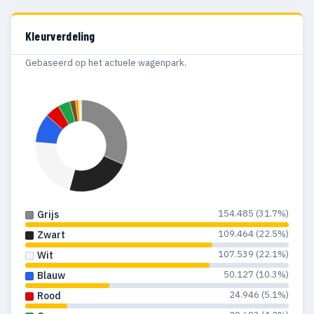
Definitief
1999
17
—
2016
13.287
Definitief
Kleurverdeling
1998
15
—
Gebaseerd op het actuele wagenpark.
1997
17
1
1996
22
—
1995
10
1
1994
10
—
1993
3
—
154.485 (31.7%)
Grijs
109.464 (22.5%)
Zwart
107.539 (22.1%)
Wit
50.127 (10.3%)
Blauw
24.946 (5.1%)
Rood