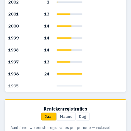
2002
1
—
2001
13
—
2000
14
—
1999
14
—
1998
14
—
1997
13
—
1996
24
—
1995
—
—
Kentekenregistraties
Jaar
Maand
Dag
Aantal nieuwe eerste registraties per periode — inclusief