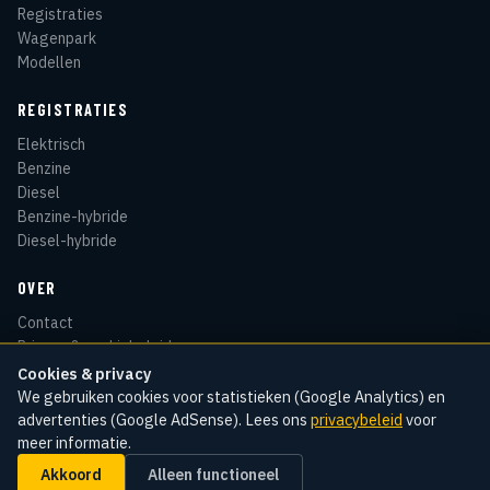
Registraties
Wagenpark
Modellen
REGISTRATIES
Elektrisch
Benzine
Diesel
Benzine-hybride
Diesel-hybride
OVER
Contact
Privacy & cookiebeleid
Disclaimer
Cookies & privacy
Sitemap
We gebruiken cookies voor statistieken (Google Analytics) en
advertenties (Google AdSense). Lees ons
privacybeleid
voor
meer informatie.
Akkoord
Alleen functioneel
© 2026 Kentekenradar
Cookie-instellingen