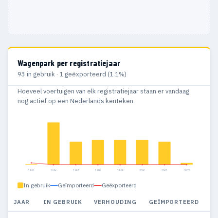
Wagenpark per registratiejaar
93 in gebruik · 1 geëxporteerd (1.1%)
Hoeveel voertuigen van elk registratiejaar staan er vandaag
nog actief op een Nederlands kenteken.
1995
1996
1997
1998
1999
2000
2001
2002
In gebruik
Geïmporteerd
Geëxporteerd
JAAR
IN GEBRUIK
VERHOUDING
GEÏMPORTEERD
G