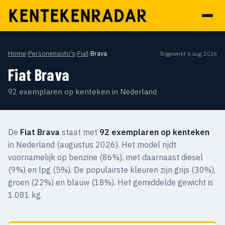
Home
›
Personenauto's
›
Fiat
›
Brava
Bijgewerkt 6 aug 2026
Fiat Brava
92 exemplaren op kenteken in Nederland
De
Fiat Brava
staat met
92 exemplaren op kenteken
in Nederland (augustus 2026). Het model rijdt
voornamelijk op benzine (86%), met daarnaast diesel
(9%) en lpg (5%). De populairste kleuren zijn grijs (30%),
groen (22%) en blauw (18%). Het gemiddelde gewicht is
1.081 kg.