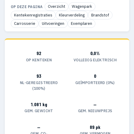
Overzicht
Wagenpark
OP DEZE PAGINA
Kentekenregistraties
Kleurverdeling
Brandstof
Carrosserie
Uitvoeringen
Exemplaren
92
0,0%
OP KENTEKEN
VOLLEDIG ELEKTRISCH
93
0
NL-GEREGISTREERD
GEÏMPORTEERD (0%)
(100%)
1.081 kg
—
GEM. GEWICHT
GEM. NIEUWPRIJS
—
89 pk
GEM. CO₂
GEM. VERMOGEN