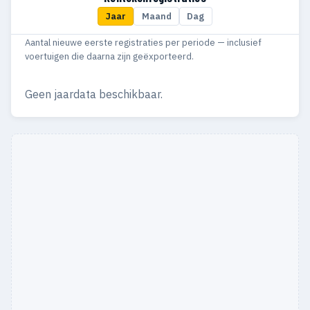
Jaar
Maand
Dag
2006
9
6
Aantal nieuwe eerste registraties per periode — inclusief
2005
10
5
voertuigen die daarna zijn geëxporteerd.
2004
7
3
Geen jaardata beschikbaar.
2003
2
2
2001
1
1
2000
7
6
1999
6
5
1998
1
1