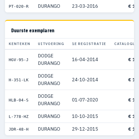
DURANGO
23-03-2016
€ 13
PT-020-R
Duurste exemplaren
KENTEKEN
UITVOERING
1E REGISTRATIE
CATALOGUS
DODGE
16-04-2014
€ 18
HGV-95-J
DURANGO
DODGE
24-10-2014
€ 15
H-351-LK
DURANGO
DODGE
01-07-2020
€ 15
HLB-04-S
DURANGO
DURANGO
10-10-2015
€ 14
L-778-HZ
DURANGO
29-12-2015
€ 14
JDR-48-H