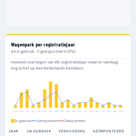
Wagenpark per registratiejaar
64 in gebruik · 0 geëxporteerd (0%)
Hoeveel voertuigen van elk registratiejaar staan er vandaag
nog actief op een Nederlands kenteken.
1998
1999
2000
2001
2003
2004
2005
2006
2007
2008
2009
2011
2013
2014
2015
2016
2020
2021
2022
In gebruik
Geïmporteerd
Geëxporteerd
JAAR
IN GEBRUIK
VERHOUDING
GEÏMPORTEERD
G