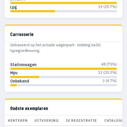
19 (29.7%)
Lpg
Carrosserie
Gebaseerd op het actuele wagenpark · indeling via EU
typegoedkeuring.
48 (75%)
Stationwagen
13 (20.3%)
Mpv
3 (4.7%)
Onbekend
Oudste exemplaren
KENTEKEN
UITVOERING
1E REGISTRATIE
CATALOGUS