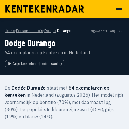
Home
›
Personenauto's
›
Dodge
›
Durango
Bijgewerkt 10 aug 2026
Dodge Durango
64 exemplaren op kenteken in Nederland
▶ Grijs kenteken (bedrijfsauto)
De
Dodge Durango
staat met
64 exemplaren op
kenteken
in Nederland (augustus 2026). Het model rijdt
voornamelijk op benzine (70%), met daarnaast lpg
(30%). De populairste kleuren zijn zwart (45%), grijs
(19%) en blauw (14%).