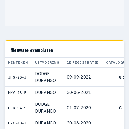
Nieuwste exemplaren
KENTEKEN
UITVOERING
1E REGISTRATIE
CATALOGUS
DODGE
09-09-2022
€ 13
JHG-26-J
DURANGO
DURANGO
30-06-2021
KKV-93-F
DODGE
01-07-2020
€ 15
HLB-04-S
DURANGO
DURANGO
30-06-2020
HZX-40-J