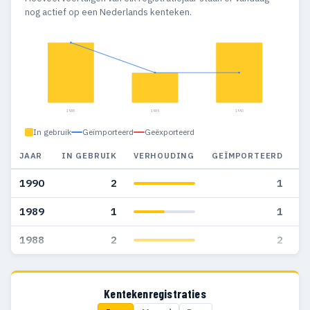
nog actief op een Nederlands kenteken.
1988
1989
1990
In gebruik
Geïmporteerd
Geëxporteerd
JAAR
IN GEBRUIK
VERHOUDING
GEÏMPORTEERD
G
1990
2
1
1989
1
1
1988
2
2
Kentekenregistraties