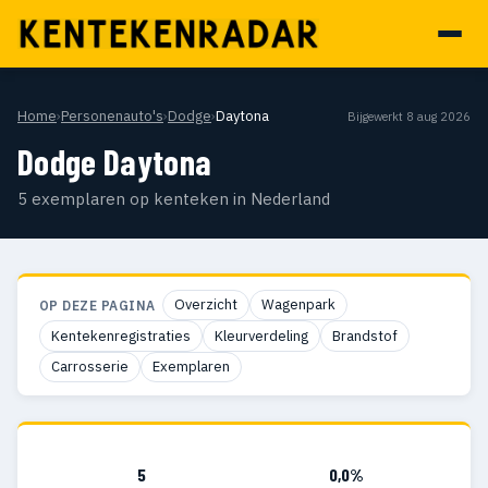
Home
›
Personenauto's
›
Dodge
›
Daytona
Bijgewerkt 8 aug 2026
Dodge Daytona
5 exemplaren op kenteken in Nederland
Overzicht
Wagenpark
OP DEZE PAGINA
Kentekenregistraties
Kleurverdeling
Brandstof
Carrosserie
Exemplaren
5
0,0%