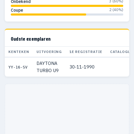
3 (60%)
Onbekend
2 (40%)
Coupe
Oudste exemplaren
KENTEKEN
UITVOERING
1E REGISTRATIE
CATALOGUS
DAYTONA
30-11-1990
YY-16-SV
TURBO U9