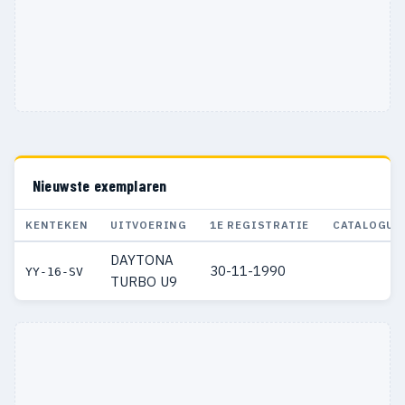
Nieuwste exemplaren
KENTEKEN
UITVOERING
1E REGISTRATIE
CATALOGUS
DAYTONA
30-11-1990
YY-16-SV
TURBO U9