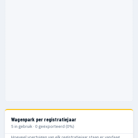
Wagenpark per registratiejaar
5 in gebruik · 0 geëxporteerd (0%)
Hoeveel voertuigen van elk registratiejaar staan er vandaag