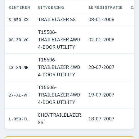
KENTEKEN
UITVOERING
1E REGISTRATIE
CAT
TRAILBLAZER SS
08-01-2008
S-650-XX
T15506-
TRAILBLAZER 4WD
02-01-2008
08-ZB-VG
4-DOOR UTILITY
T15506-
TRAILBLAZER 4WD
28-07-2007
18-XN-NH
4-DOOR UTILITY
T15506-
TRAILBLAZER 4WD
19-07-2007
27-XL-VF
4-DOOR UTILITY
CHEV.TRAILBLAZER
18-07-2007
L-959-TL
SS