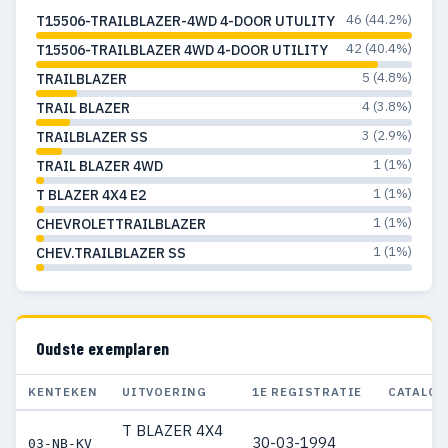
46 (44.2%)
T15506-TRAILBLAZER-4WD 4-DOOR UTULITY
42 (40.4%)
T15506-TRAILBLAZER 4WD 4-DOOR UTILITY
5 (4.8%)
TRAILBLAZER
4 (3.8%)
TRAIL BLAZER
3 (2.9%)
TRAILBLAZER SS
1 (1%)
TRAIL BLAZER 4WD
1 (1%)
T BLAZER 4X4 E2
1 (1%)
CHEVROLETTRAILBLAZER
1 (1%)
CHEV.TRAILBLAZER SS
Oudste exemplaren
KENTEKEN
UITVOERING
1E REGISTRATIE
CATALOG
T BLAZER 4X4
30-03-1994
03-NB-KV