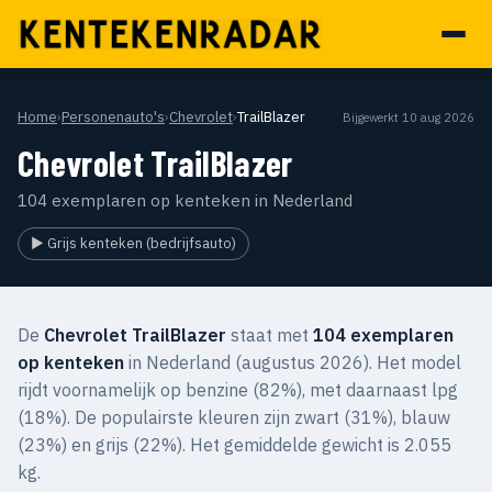
Home
›
Personenauto's
›
Chevrolet
›
TrailBlazer
Bijgewerkt 10 aug 2026
Chevrolet TrailBlazer
104 exemplaren op kenteken in Nederland
▶ Grijs kenteken (bedrijfsauto)
De
Chevrolet TrailBlazer
staat met
104 exemplaren
op kenteken
in Nederland (augustus 2026). Het model
rijdt voornamelijk op benzine (82%), met daarnaast lpg
(18%). De populairste kleuren zijn zwart (31%), blauw
(23%) en grijs (22%). Het gemiddelde gewicht is 2.055
kg.