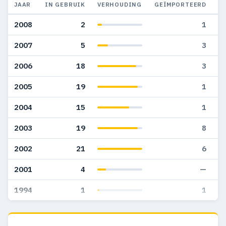
JAAR
IN GEBRUIK
VERHOUDING
GEÏMPORTEERD
G
2008
2
1
2007
5
3
2006
18
3
2005
19
1
2004
15
1
2003
19
8
2002
21
6
2001
4
—
1994
1
1