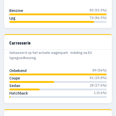
85 (53.5%)
Benzine
74 (46.5%)
Lpg
Carrosserie
Gebaseerd op het actuele wagenpark · indeling via EU
typegoedkeuring.
89 (56%)
Onbekend
41 (25.8%)
Coupe
28 (17.6%)
Sedan
1 (0.6%)
Hatchback