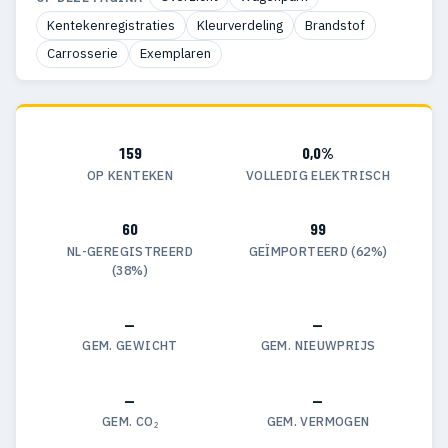
Kentekenregistraties
Kleurverdeling
Brandstof
Carrosserie
Exemplaren
159
0,0%
OP KENTEKEN
VOLLEDIG ELEKTRISCH
60
99
NL-GEREGISTREERD
GEÏMPORTEERD (62%)
(38%)
—
—
GEM. GEWICHT
GEM. NIEUWPRIJS
—
—
GEM. CO₂
GEM. VERMOGEN