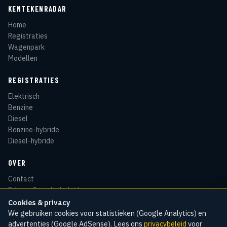
KENTEKENRADAR
Home
Registraties
Wagenpark
Modellen
REGISTRATIES
Elektrisch
Benzine
Diesel
Benzine-hybride
Diesel-hybride
OVER
Contact
Privacy & cookiebeleid
Disclaimer
Cookies & privacy
Sitemap
We gebruiken cookies voor statistieken (Google Analytics) en
advertenties (Google AdSense). Lees ons
privacybeleid
voor