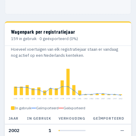
Wagenpark per registratiejaar
159 in gebruik · 0 geëxporteerd (0%)
Hoeveel voertuigen van elk registratiejaar staan er vandaag
nog actief op een Nederlands kenteken.
1970
1971
1972
1973
1974
1975
1976
1977
1978
1979
1980
1981
1983
1984
1986
1987
1988
1997
2002
In gebruik
Geïmporteerd
Geëxporteerd
JAAR
IN GEBRUIK
VERHOUDING
GEÏMPORTEERD
G
2002
1
—