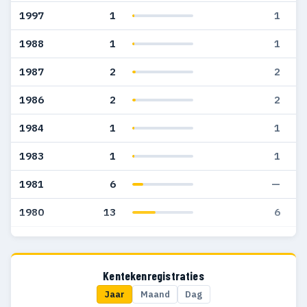
1997
1
1
1988
1
1
1987
2
2
1986
2
2
1984
1
1
1983
1
1
1981
6
—
1980
13
6
1979
34
11
1978
19
11
Kentekenregistraties
Jaar
Maand
Dag
1977
9
7