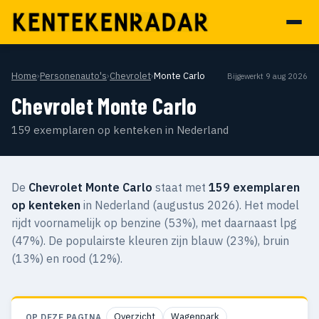
Home
›
Personenauto's
›
Chevrolet
›
Monte Carlo
Bijgewerkt 9 aug 2026
Chevrolet Monte Carlo
159 exemplaren op kenteken in Nederland
De
Chevrolet Monte Carlo
staat met
159 exemplaren
op kenteken
in Nederland (augustus 2026). Het model
rijdt voornamelijk op benzine (53%), met daarnaast lpg
(47%). De populairste kleuren zijn blauw (23%), bruin
(13%) en rood (12%).
Overzicht
Wagenpark
OP DEZE PAGINA