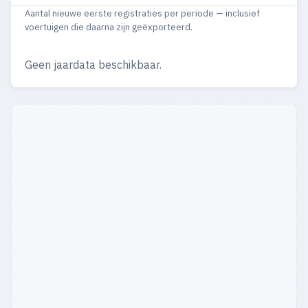
Aantal nieuwe eerste registraties per periode — inclusief
1976
9
9
voertuigen die daarna zijn geëxporteerd.
1975
6
3
Geen jaardata beschikbaar.
1974
10
7
1973
9
7
1972
13
10
1971
11
10
1970
11
10