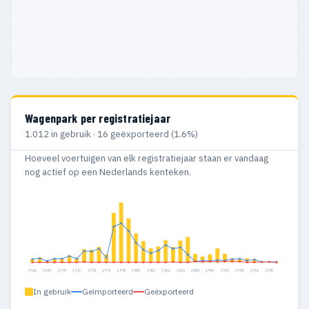
Wagenpark per registratiejaar
1.012 in gebruik · 16 geëxporteerd (1.6%)
Hoeveel voertuigen van elk registratiejaar staan er vandaag
nog actief op een Nederlands kenteken.
1966
1968
1970
1972
1974
1976
1978
1980
1982
1984
1986
1988
1990
1992
1994
1996
1998
In gebruik
Geïmporteerd
Geëxporteerd