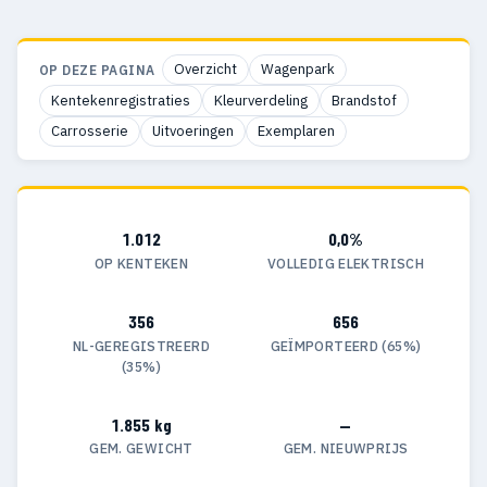
Overzicht
Wagenpark
OP DEZE PAGINA
Kentekenregistraties
Kleurverdeling
Brandstof
Carrosserie
Uitvoeringen
Exemplaren
1.012
0,0%
OP KENTEKEN
VOLLEDIG ELEKTRISCH
356
656
NL-GEREGISTREERD
GEÏMPORTEERD (65%)
(35%)
1.855 kg
—
GEM. GEWICHT
GEM. NIEUWPRIJS