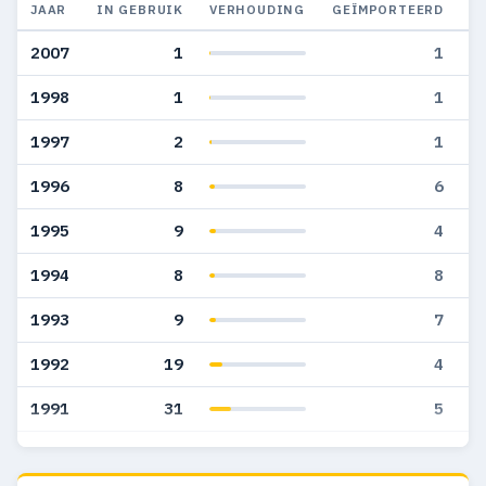
JAAR
IN GEBRUIK
VERHOUDING
GEÏMPORTEERD
G
2007
1
1
1998
1
1
1997
2
1
1996
8
6
1995
9
4
1994
8
8
1993
9
7
1992
19
4
1991
31
5
1990
18
3