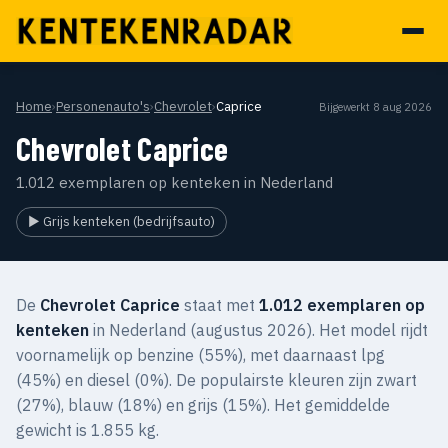
Home
›
Personenauto's
›
Chevrolet
›
Caprice
Bijgewerkt 8 aug 2026
Chevrolet Caprice
1.012 exemplaren op kenteken in Nederland
▶ Grijs kenteken (bedrijfsauto)
De
Chevrolet Caprice
staat met
1.012 exemplaren op
kenteken
in Nederland (augustus 2026). Het model rijdt
voornamelijk op benzine (55%), met daarnaast lpg
(45%) en diesel (0%). De populairste kleuren zijn zwart
(27%), blauw (18%) en grijs (15%). Het gemiddelde
gewicht is 1.855 kg.