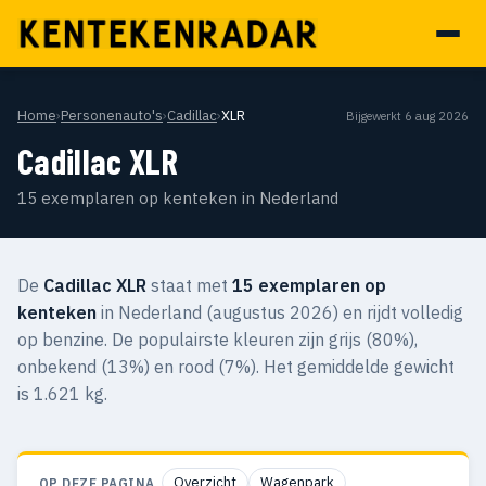
Home
›
Personenauto's
›
Cadillac
›
XLR
Bijgewerkt 6 aug 2026
Cadillac XLR
15 exemplaren op kenteken in Nederland
De
Cadillac XLR
staat met
15 exemplaren op
kenteken
in Nederland (augustus 2026) en rijdt volledig
op benzine. De populairste kleuren zijn grijs (80%),
onbekend (13%) en rood (7%). Het gemiddelde gewicht
is 1.621 kg.
Overzicht
Wagenpark
OP DEZE PAGINA