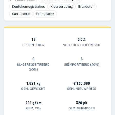
Kentekenregistraties
Kleurverdeling
Brandstof
Carrosserie
Exemplaren
15
0,0%
OP KENTEKEN
VOLLEDIG ELEKTRISCH
9
6
NL-GEREGISTREERD
GEÏMPORTEERD (40%)
(60%)
1.621 kg
€ 130.090
GEM. GEWICHT
GEM. NIEUWPRIJS
291 g/km
326 pk
GEM. CO₂
GEM. VERMOGEN