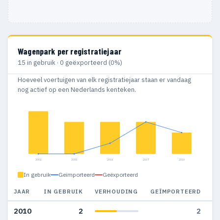
Wagenpark per registratiejaar
15 in gebruik · 0 geëxporteerd (0%)
Hoeveel voertuigen van elk registratiejaar staan er vandaag
nog actief op een Nederlands kenteken.
2004
2005
2006
2007
2010
In gebruik
Geïmporteerd
Geëxporteerd
JAAR
IN GEBRUIK
VERHOUDING
GEÏMPORTEERD
G
2010
2
2