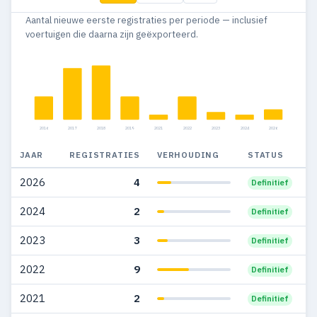
Aantal nieuwe eerste registraties per periode — inclusief
2011
30
22
voertuigen die daarna zijn geëxporteerd.
2010
43
30
2009
27
21
2008
122
62
2016
2017
2018
2019
2021
2022
2023
2024
2026
2007
80
39
JAAR
REGISTRATIES
VERHOUDING
STATUS
2006
114
38
2026
4
Definitief
2005
108
21
2024
2
Definitief
2004
65
17
2023
3
Definitief
2003
37
10
2022
9
Definitief
2002
22
16
2021
2
Definitief
2001
30
14