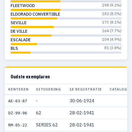
1957
29
29
198 (9.2%)
FLEETWOOD
182 (8.5%)
ELDORADO CONVERTIBLE
1956
43
43
173 (8.1%)
SEVILLE
1955
30
30
164 (7.7%)
DE VILLE
1954
13
13
104 (4.9%)
ESCALADE
81 (3.8%)
BLS
1953
22
22
1952
10
10
1951
7
7
Oudste exemplaren
1950
6
6
KENTEKEN
UITVOERING
1E REGISTRATIE
CATALOGUS
1949
6
6
-
30-06-1924
AE-63-87
1948
4
4
62
28-02-1941
DZ-99-96
1947
5
5
SERIES 62
28-02-1941
RM-05-22