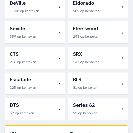
DeVille
Eldorado
›
›
1.108 op kenteken
505 op kenteken
Seville
Fleetwood
›
›
359 op kenteken
298 op kenteken
CTS
SRX
›
›
216 op kenteken
143 op kenteken
Escalade
BLS
›
›
125 op kenteken
81 op kenteken
DTS
Series 62
›
›
57 op kenteken
55 op kenteken