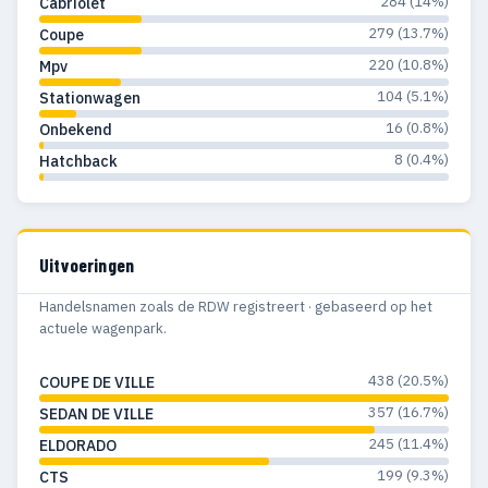
284 (14%)
Cabriolet
1968
67
64
279 (13.7%)
Coupe
1967
68
65
220 (10.8%)
Mpv
1966
61
59
104 (5.1%)
Stationwagen
16 (0.8%)
Onbekend
1965
53
50
8 (0.4%)
Hatchback
1964
51
51
1963
32
32
Uitvoeringen
1962
37
37
Handelsnamen zoals de RDW registreert · gebaseerd op het
1961
20
20
actuele wagenpark.
1960
62
61
438 (20.5%)
COUPE DE VILLE
1959
118
119
357 (16.7%)
SEDAN DE VILLE
245 (11.4%)
ELDORADO
1958
55
55
199 (9.3%)
CTS