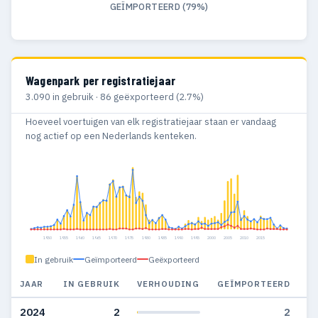
GEÏMPORTEERD (79%)
Wagenpark per registratiejaar
3.090 in gebruik · 86 geëxporteerd (2.7%)
Hoeveel voertuigen van elk registratiejaar staan er vandaag
nog actief op een Nederlands kenteken.
1950
1955
1960
1965
1970
1975
1980
1985
1990
1995
2000
2005
2010
2015
In gebruik
Geïmporteerd
Geëxporteerd
JAAR
IN GEBRUIK
VERHOUDING
GEÏMPORTEERD
G
2024
2
2