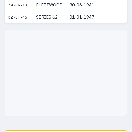
1941
3
3
FLEETWOOD
30-06-1941
AM-66-13
1924
1
1
SERIES 62
01-01-1947
DZ-64-45