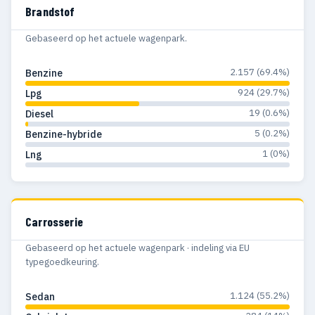
1979
82
64
Brandstof
1978
85
73
Gebaseerd op het actuele wagenpark.
1977
73
59
2.157 (69.4%)
Benzine
1976
139
133
924 (29.7%)
Lpg
19 (0.6%)
Diesel
1975
77
72
5 (0.2%)
Benzine-hybride
1974
77
76
1 (0%)
Lng
1973
98
95
1972
95
94
Carrosserie
1971
76
73
Gebaseerd op het actuele wagenpark · indeling via EU
1970
112
108
typegoedkeuring.
1969
103
100
1.124 (55.2%)
Sedan