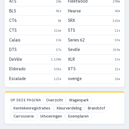
›
›
ATS
Fleetwood
28
298
›
›
BLS
Hearse
81
40
›
›
CT6
SRX
8
143
›
›
CTS
STS
216
11
›
›
Calais
Series 62
10
55
›
›
DTS
Seville
57
359
›
›
DeVille
XLR
1.108
15
›
›
Eldorado
XT5
505
21
›
›
Escalade
overige
125
26
Overzicht
Wagenpark
OP DEZE PAGINA
Kentekenregistraties
Kleurverdeling
Brandstof
Carrosserie
Uitvoeringen
Exemplaren