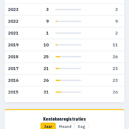
2023
3
3
2022
9
9
2021
1
2
2019
10
11
2018
25
26
2017
21
23
2016
26
23
2015
31
26
2014
16
16
2013
24
23
Kentekenregistraties
Jaar
Maand
Dag
2012
17
18