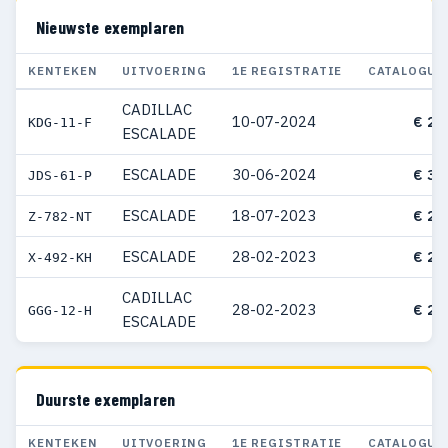
Nieuwste exemplaren
KENTEKEN
UITVOERING
1E REGISTRATIE
CATALOGUS
CADILLAC
10-07-2024
€ 25
KDG-11-F
ESCALADE
ESCALADE
30-06-2024
€ 30
JDS-61-P
ESCALADE
18-07-2023
€ 21
Z-782-NT
ESCALADE
28-02-2023
€ 23
X-492-KH
CADILLAC
28-02-2023
€ 21
GGG-12-H
ESCALADE
Duurste exemplaren
KENTEKEN
UITVOERING
1E REGISTRATIE
CATALOGUS