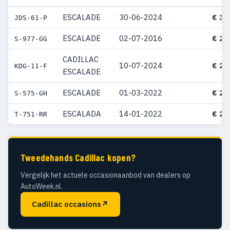
ESCALADE
30-06-2024
€ 30
JDS-61-P
ESCALADE
02-07-2016
€ 27
S-977-GG
CADILLAC
10-07-2024
€ 25
KDG-11-F
ESCALADE
ESCALADE
01-03-2022
€ 25
S-575-GH
ESCALADA
14-01-2022
€ 23
T-751-RR
Tweedehands Cadillac kopen?
Vergelijk het actuele occasionaanbod van dealers op
AutoWeek.nl.
Cadillac occasions
↗