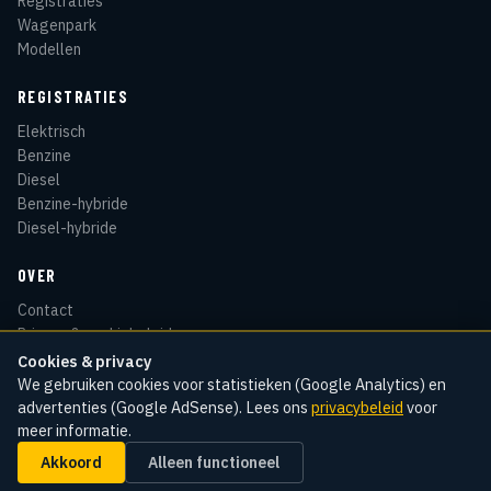
Registraties
Wagenpark
Modellen
REGISTRATIES
Elektrisch
Benzine
Diesel
Benzine-hybride
Diesel-hybride
OVER
Contact
Privacy & cookiebeleid
Disclaimer
Cookies & privacy
Sitemap
We gebruiken cookies voor statistieken (Google Analytics) en
advertenties (Google AdSense). Lees ons
privacybeleid
voor
meer informatie.
Akkoord
Alleen functioneel
© 2026 Kentekenradar
Cookie-instellingen