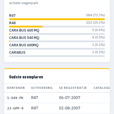
actuele wagenpark.
584 (73.3%)
R47
202 (25.3%)
R48
5 (0.6%)
CARA BUS 600 MQ
4 (0.5%)
CARA BUS 540 MQ
1 (0.1%)
CARA BUS 600MQ
1 (0.1%)
CARABUS
Oudste exemplaren
KENTEKEN
UITVOERING
1E REGISTRATIE
CATALOGUS
R47
06-07-2007
S-649-PK
R47
02-08-2007
23-GPP-9