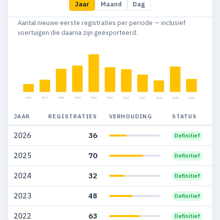
Jaar
Maand
Dag
2015
40
38
Aantal nieuwe eerste registraties per periode — inclusief
2014
30
26
voertuigen die daarna zijn geëxporteerd.
2013
31
27
2012
31
28
2011
20
18
2016
2017
2018
2019
2020
2021
2022
2023
2024
2025
2026
2010
13
11
JAAR
REGISTRATIES
VERHOUDING
STATUS
2009
3
3
2026
36
Definitief
2008
15
15
2025
70
Definitief
2007
12
12
2024
32
Definitief
2023
48
Definitief
2022
63
Definitief