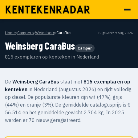
Home
›
Campers
›
Weinsberg
›
CaraBus
Bijgewerkt 9 aug 2026
Weinsberg CaraBus
Camper
815 exemplaren op kenteken in Nederland
De
Weinsberg CaraBus
staat met
815 exemplaren op
kenteken
in Nederland (augustus 2026) en rijdt volledig
op diesel. De populairste kleuren zijn wit (47%), grijs
(44%) en oranje (3%). De gemiddelde catalogusprijs is €
56.514 en het gemiddelde gewicht 2.704 kg. In 2025
werden er 70 nieuw geregistreerd.