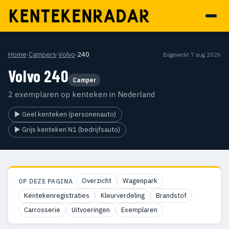
Home
›
Campers
›
Volvo
›
240
Bijgewerkt 7 aug 2026
Volvo 240
Camper
2 exemplaren op kenteken in Nederland
▶ Geel kenteken (personenauto)
▶ Grijs kenteken N1 (bedrijfsauto)
Overzicht
Wagenpark
OP DEZE PAGINA
Kentekenregistraties
Kleurverdeling
Brandstof
Carrosserie
Uitvoeringen
Exemplaren