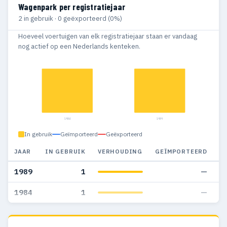
Wagenpark per registratiejaar
2 in gebruik · 0 geëxporteerd (0%)
Hoeveel voertuigen van elk registratiejaar staan er vandaag
nog actief op een Nederlands kenteken.
1984
1989
In gebruik
Geïmporteerd
Geëxporteerd
JAAR
IN GEBRUIK
VERHOUDING
GEÏMPORTEERD
G
1989
1
—
1984
1
—