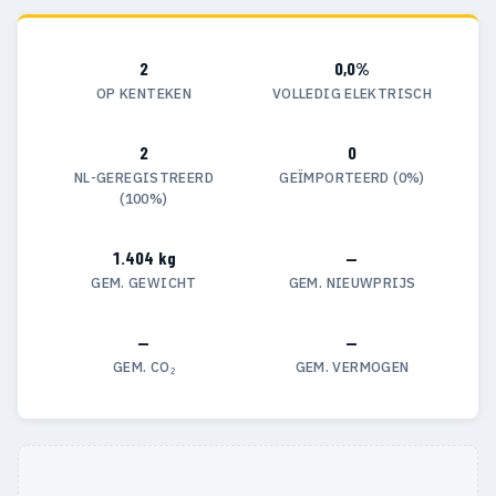
2
0,0%
OP KENTEKEN
VOLLEDIG ELEKTRISCH
2
0
NL-GEREGISTREERD
GEÏMPORTEERD (0%)
(100%)
1.404 kg
—
GEM. GEWICHT
GEM. NIEUWPRIJS
—
—
GEM. CO₂
GEM. VERMOGEN