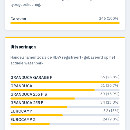
typegoedkeuring.
246 (100%)
Caravan
Uitvoeringen
Handelsnamen zoals de RDW registreert · gebaseerd op het
actuele wagenpark.
66 (26.8%)
GRANDUCA GARAGE P
51 (20.7%)
GRANDUCA
39 (15.9%)
GRANDUCA 255 P S
34 (13.8%)
GRANDUCA 255 P
32 (13%)
EUROCAMP
24 (9.8%)
EUROCAMP 2