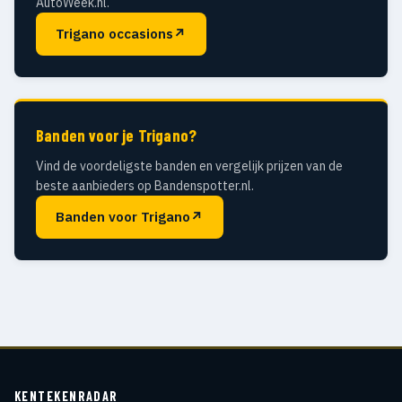
AutoWeek.nl.
Trigano occasions
↗
Banden voor je Trigano?
Vind de voordeligste banden en vergelijk prijzen van de
beste aanbieders op Bandenspotter.nl.
Banden voor Trigano
↗
KENTEKENRADAR