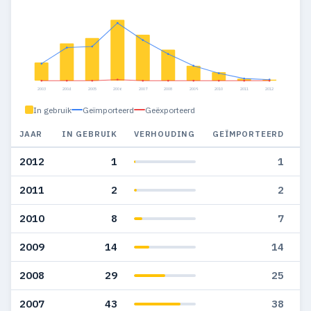
2003
2004
2005
2006
2007
2008
2009
2010
2011
2012
In gebruik
Geïmporteerd
Geëxporteerd
JAAR
IN GEBRUIK
VERHOUDING
GEÏMPORTEERD
G
2012
1
1
2011
2
2
2010
8
7
2009
14
14
2008
29
25
2007
43
38