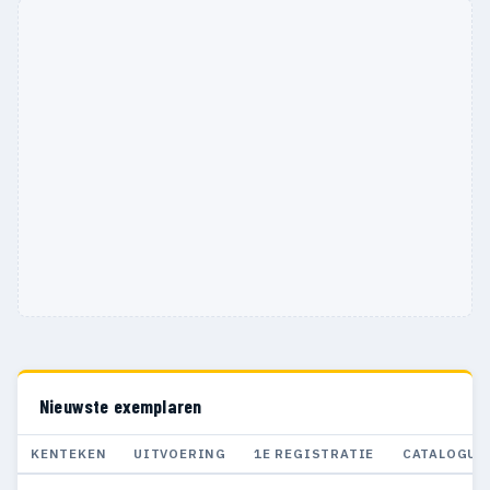
Nieuwste exemplaren
KENTEKEN
UITVOERING
1E REGISTRATIE
CATALOGUS