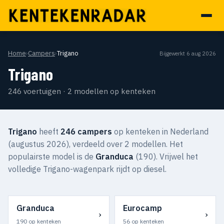
Home
›
Campers
›
Trigano
Bijgewerkt 6 aug 2026
Trigano
246 voertuigen · 2 modellen op kenteken
Trigano
heeft
246 campers
op kenteken in Nederland
(augustus 2026), verdeeld over 2 modellen. Het
populairste model is de
Granduca
(190). Vrijwel het
volledige Trigano-wagenpark rijdt op diesel.
Granduca
Eurocamp
›
›
190 op kenteken
56 op kenteken