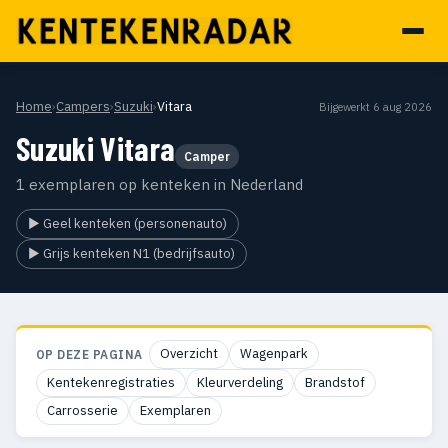
Home
›
Campers
›
Suzuki
›
Vitara
Bijgewerkt 6 aug 2026
Suzuki Vitara
Camper
1 exemplaren op kenteken in Nederland
▶ Geel kenteken (personenauto)
▶ Grijs kenteken N1 (bedrijfsauto)
Overzicht
Wagenpark
OP DEZE PAGINA
Kentekenregistraties
Kleurverdeling
Brandstof
Carrosserie
Exemplaren