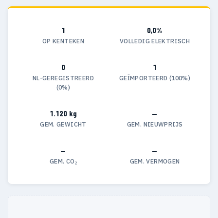
1
0,0%
OP KENTEKEN
VOLLEDIG ELEKTRISCH
0
1
NL-GEREGISTREERD
GEÏMPORTEERD (100%)
(0%)
1.120 kg
—
GEM. GEWICHT
GEM. NIEUWPRIJS
—
—
GEM. CO₂
GEM. VERMOGEN