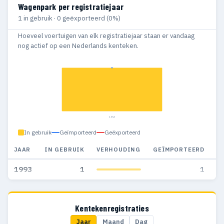
Wagenpark per registratiejaar
1 in gebruik · 0 geëxporteerd (0%)
Hoeveel voertuigen van elk registratiejaar staan er vandaag
nog actief op een Nederlands kenteken.
1993
In gebruik
Geïmporteerd
Geëxporteerd
JAAR
IN GEBRUIK
VERHOUDING
GEÏMPORTEERD
G
1993
1
1
Kentekenregistraties
Jaar
Maand
Dag