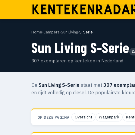
Home
›
Campers
›
Sun Living
›
S-Serie
Sun Living S-Serie
C
307 exemplaren op kenteken in Nederland
De
Sun Living S-Serie
staat met
307 exempla
en rijdt volledig op diesel. De populairste kleur
Overzicht
Wagenpark
Kent
OP DEZE PAGINA