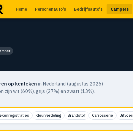
Home
Personenauto's
Bedrijfsauto's
Campers
amper
ren op kenteken
in Nederland (augustus 2026)
en zijn wit (60%), grijs (27%) en zwart (13%).
ekenregistraties
Kleurverdeling
Brandstof
Carrosserie
Uitvoer