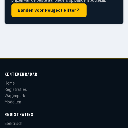
prijzen van de beste aanbieders op Bandenspotter.nl.
Banden voor Peugeot Rifter
↗
KENTEKENRADAR
Home
Registraties
Wagenpark
Modellen
REGISTRATIES
Elektrisch