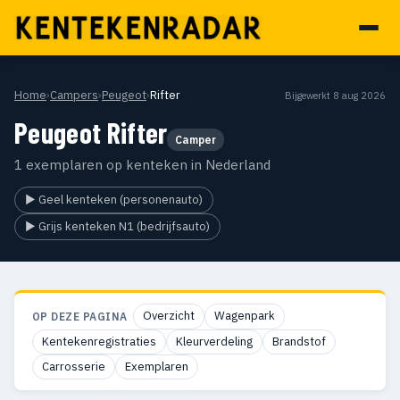
Home
›
Campers
›
Peugeot
›
Rifter
Bijgewerkt 8 aug 2026
Peugeot Rifter
Camper
1 exemplaren op kenteken in Nederland
▶ Geel kenteken (personenauto)
▶ Grijs kenteken N1 (bedrijfsauto)
Overzicht
Wagenpark
OP DEZE PAGINA
Kentekenregistraties
Kleurverdeling
Brandstof
Carrosserie
Exemplaren