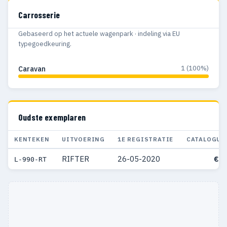
Carrosserie
Gebaseerd op het actuele wagenpark · indeling via EU
typegoedkeuring.
1 (100%)
Caravan
Oudste exemplaren
KENTEKEN
UITVOERING
1E REGISTRATIE
CATALOGUS
RIFTER
26-05-2020
€ 3
L-990-RT