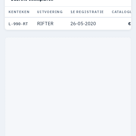
KENTEKEN
UITVOERING
1E REGISTRATIE
CATALOGUS
RIFTER
26-05-2020
€ 3
L-990-RT