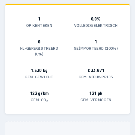
1
0,0%
OP KENTEKEN
VOLLEDIG ELEKTRISCH
0
1
NL-GEREGISTREERD
GEÏMPORTEERD (100%)
(0%)
1.530 kg
€ 33.671
GEM. GEWICHT
GEM. NIEUWPRIJS
123 g/km
131 pk
GEM. CO₂
GEM. VERMOGEN