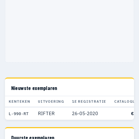
Nieuwste exemplaren
KENTEKEN
UITVOERING
1E REGISTRATIE
CATALOGUS
RIFTER
26-05-2020
€ 3
L-990-RT
Duurste exemplaren