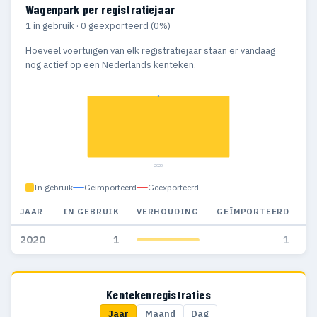
Wagenpark per registratiejaar
1 in gebruik · 0 geëxporteerd (0%)
Hoeveel voertuigen van elk registratiejaar staan er vandaag
nog actief op een Nederlands kenteken.
2020
In gebruik
Geïmporteerd
Geëxporteerd
JAAR
IN GEBRUIK
VERHOUDING
GEÏMPORTEERD
G
2020
1
1
Kentekenregistraties
Jaar
Maand
Dag