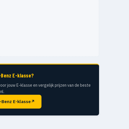
-Benz E-klasse?
oor jouw E-klasse en vergelijk prijzen van de beste
nl.
-Benz E-klasse
↗