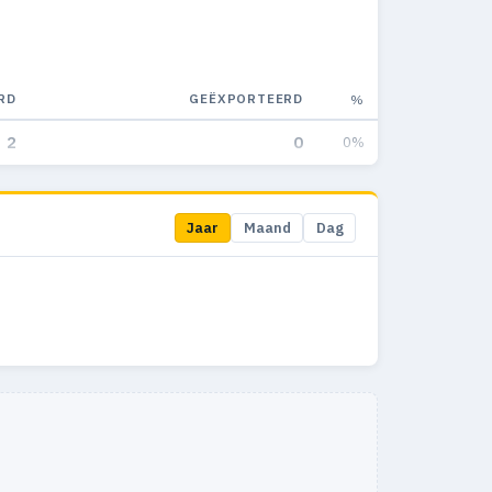
RD
GEËXPORTEERD
%
2
0
0%
Jaar
Maand
Dag