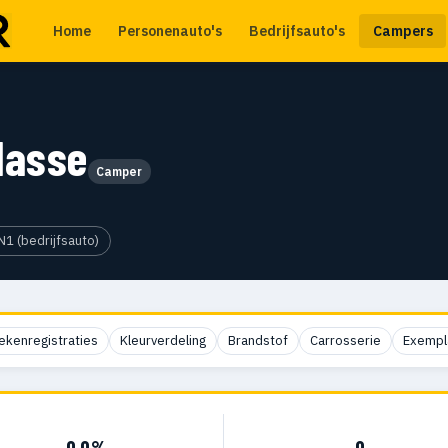
Home
Personenauto's
Bedrijfsauto's
Campers
lasse
Camper
N1 (bedrijfsauto)
ekenregistraties
Kleurverdeling
Brandstof
Carrosserie
Exempl
0,0%
0