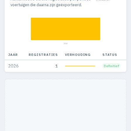
2012
10
10
voertuigen die daarna zijn geëxporteerd.
2011
2
2
2026
JAAR
REGISTRATIES
VERHOUDING
STATUS
2026
1
Definitief