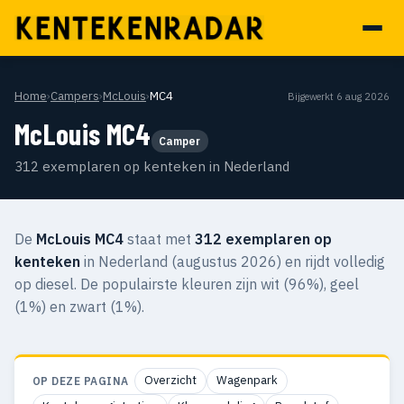
Home
›
Campers
›
McLouis
›
MC4
Bijgewerkt 6 aug 2026
McLouis MC4
Camper
312 exemplaren op kenteken in Nederland
De
McLouis MC4
staat met
312 exemplaren op
kenteken
in Nederland (augustus 2026) en rijdt volledig
op diesel. De populairste kleuren zijn wit (96%), geel
(1%) en zwart (1%).
Overzicht
Wagenpark
OP DEZE PAGINA