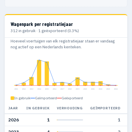
Wagenpark per registratiejaar
312 in gebruik · 1 geëxporteerd (0.3%)
Hoeveel voertuigen van elk registratiejaar staan er vandaag
nog actief op een Nederlands kenteken.
2011
2012
2013
2014
2015
2016
2017
2018
2019
2020
2021
2022
2023
2026
In gebruik
Geïmporteerd
Geëxporteerd
JAAR
IN GEBRUIK
VERHOUDING
GEÏMPORTEERD
G
2026
1
1
2023
4
2