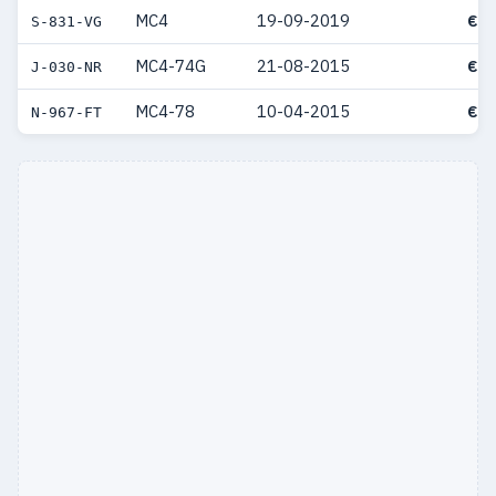
MC4
19-09-2019
€ 8
S-831-VG
MC4-74G
21-08-2015
€ 7
J-030-NR
MC4-78
10-04-2015
€ 7
N-967-FT