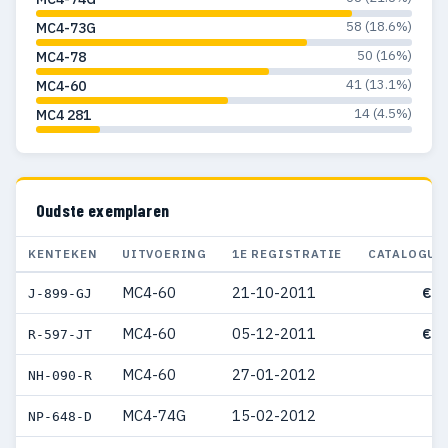
58 (18.6%)
MC4-73G
50 (16%)
MC4-78
41 (13.1%)
MC4-60
14 (4.5%)
MC4 281
Oudste exemplaren
KENTEKEN
UITVOERING
1E REGISTRATIE
CATALOGUS
MC4-60
21-10-2011
€ 3
J-899-GJ
MC4-60
05-12-2011
€ 3
R-597-JT
MC4-60
27-01-2012
NH-090-R
MC4-74G
15-02-2012
NP-648-D