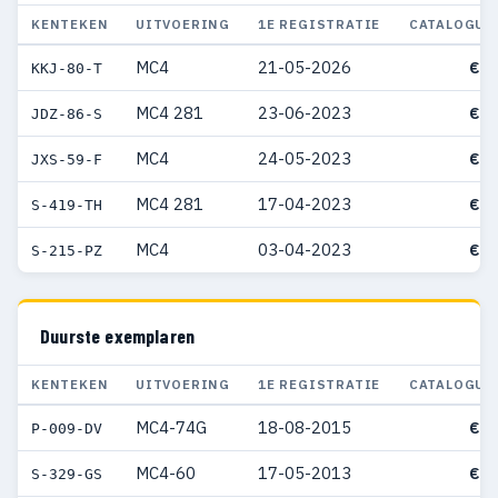
KENTEKEN
UITVOERING
1E REGISTRATIE
CATALOGUS
MC4
21-05-2026
€ 6
KKJ-80-T
MC4 281
23-06-2023
€ 4
JDZ-86-S
MC4
24-05-2023
€ 4
JXS-59-F
MC4 281
17-04-2023
€ 5
S-419-TH
MC4
03-04-2023
€ 5
S-215-PZ
Duurste exemplaren
KENTEKEN
UITVOERING
1E REGISTRATIE
CATALOGUS
MC4-74G
18-08-2015
€ 9
P-009-DV
MC4-60
17-05-2013
€ 8
S-329-GS