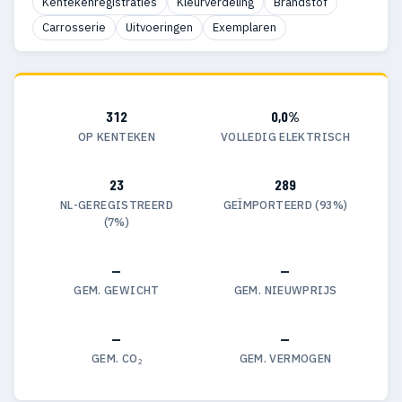
Kentekenregistraties
Kleurverdeling
Brandstof
Carrosserie
Uitvoeringen
Exemplaren
312
0,0%
OP KENTEKEN
VOLLEDIG ELEKTRISCH
23
289
NL-GEREGISTREERD
GEÏMPORTEERD (93%)
(7%)
—
—
GEM. GEWICHT
GEM. NIEUWPRIJS
—
—
GEM. CO₂
GEM. VERMOGEN