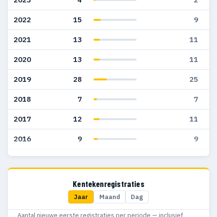
2022
15
9
2021
13
11
2020
13
11
2019
28
25
2018
7
7
2017
12
11
2016
9
9
2015
82
79
2014
87
87
Kentekenregistraties
Jaar
Maand
Dag
2013
29
26
Aantal nieuwe eerste registraties per periode — inclusief