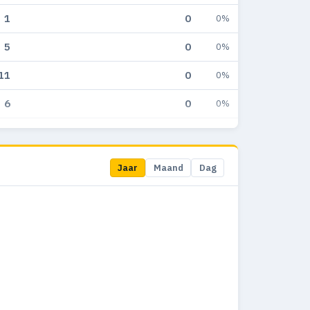
1
0
0%
5
0
0%
11
0
0%
6
0
0%
1
0
0%
Jaar
Maand
Dag