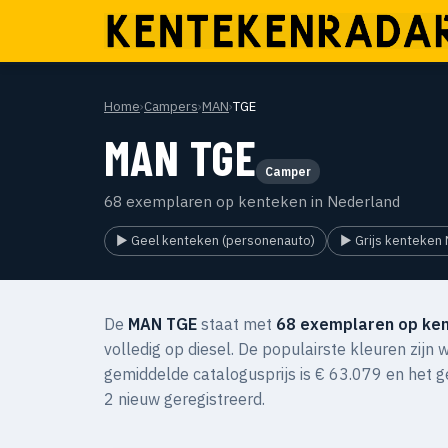
Home
›
Campers
›
MAN
›
TGE
MAN TGE
Camper
68 exemplaren op kenteken in Nederland
▶ Geel kenteken (personenauto)
▶ Grijs kenteken 
De
MAN TGE
staat met
68 exemplaren op ke
volledig op diesel. De populairste kleuren zijn 
gemiddelde catalogusprijs is € 63.079 en het 
2 nieuw geregistreerd.