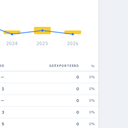
2024
2025
2026
RD
GEËXPORTEERD
%
—
0
0%
1
0
0%
—
0
0%
3
0
0%
5
0
0%