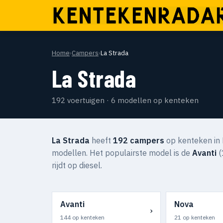
Home
›
Campers
›
La Strada
La Strada
192 voertuigen · 6 modellen op kenteken
La Strada
heeft
192 campers
op kenteken in 
modellen. Het populairste model is de
Avanti
(
rijdt op diesel.
Avanti
Nova
›
144 op kenteken
21 op kenteken