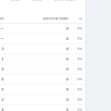
RD
GEËXPORTEERD
%
—
0
0%
—
0
0%
3
0
0%
1
0
0%
3
0
0%
5
0
0%
2
0
0%
2
0
0%
4
0
0%