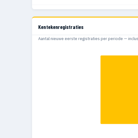
2016
7
2015
7
Kentekenregistraties
2014
13
Aantal nieuwe eerste registraties per periode — inclu
2013
8
2012
10
2011
10
2010
11
2009
17
2008
26
2007
3
2006
4