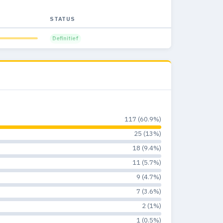
6
0
STATUS
0%
6
0
Definitief
0%
4
0
0%
1
0
0%
117 (60.9%)
25 (13%)
18 (9.4%)
11 (5.7%)
9 (4.7%)
7 (3.6%)
2 (1%)
1 (0.5%)