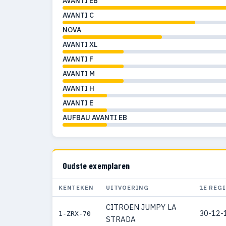
AVANTI EB
AVANTI C
NOVA
AVANTI XL
AVANTI F
AVANTI M
AVANTI H
AVANTI E
AUFBAU AVANTI EB
Oudste exemplaren
KENTEKEN
UITVOERING
1E REG
CITROEN JUMPY LA
30-12-
1-ZRX-70
STRADA