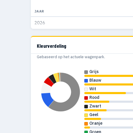
2005
6
JAAR
2026
2004
7
2003
4
Kleurverdeling
1997
1
Gebaseerd op het actuele wagenpark.
Grijs
Blauw
Wit
Rood
Zwart
Geel
Oranje
Groen