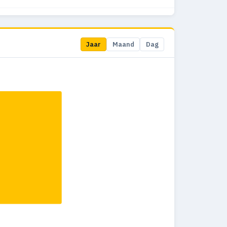
4
0
0%
5
0
0%
Jaar
Maand
Dag
9
0
0%
3
0
0%
10
0
0%
8
0
0%
4
0
0%
13
0
0%
13
0
0%
3
0
0%
3
0
0%