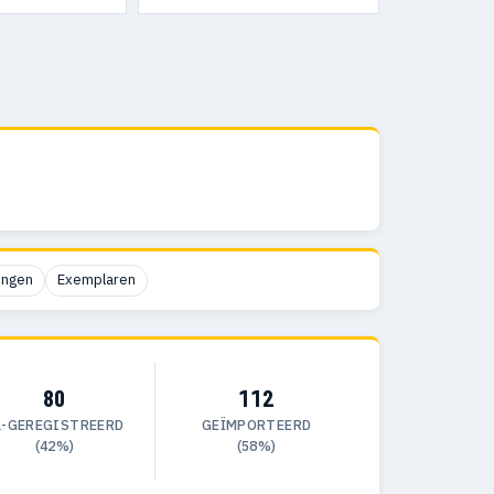
ingen
Exemplaren
80
112
L-GEREGISTREERD
GEÏMPORTEERD
(42%)
(58%)