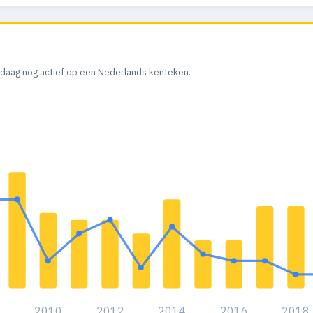
andaag nog actief op een Nederlands kenteken.
8
2010
2012
2014
2016
2018