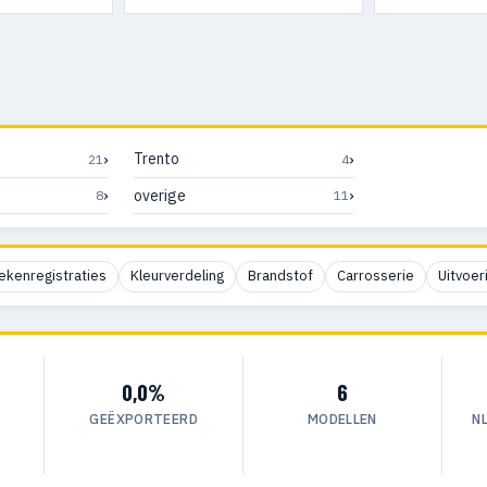
›
›
Trento
21
4
›
›
overige
8
11
ekenregistraties
Kleurverdeling
Brandstof
Carrosserie
Uitvoer
0,0%
6
GEËXPORTEERD
MODELLEN
N