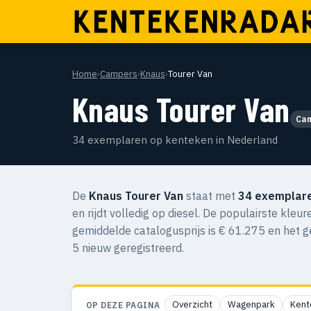
Home
›
Campers
›
Knaus
›
Tourer Van
Knaus Tourer Van
Ca
34 exemplaren op kenteken in Nederland
De
Knaus Tourer Van
staat met
34 exemplar
en rijdt volledig op diesel. De populairste kleur
gemiddelde catalogusprijs is € 61.275 en het 
5 nieuw geregistreerd.
Overzicht
Wagenpark
Kent
OP DEZE PAGINA