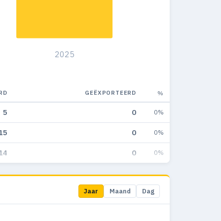
2025
RD
GEËXPORTEERD
%
5
0
0%
15
0
0%
14
0
0%
Jaar
Maand
Dag