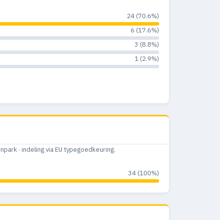
24 (70.6%)
6 (17.6%)
3 (8.8%)
1 (2.9%)
ark · indeling via EU typegoedkeuring.
34 (100%)