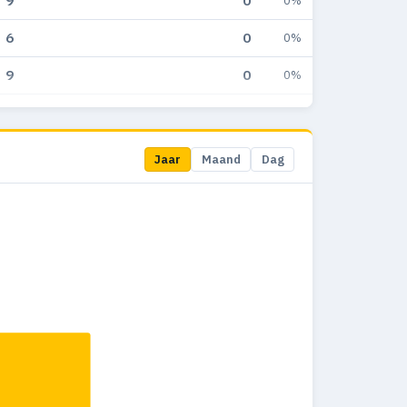
9
0
0%
6
0
0%
9
0
0%
12
0
0%
45
0
0%
Jaar
Maand
Dag
13
0
0%
23
0
0%
2
0
0%
3
0
0%
5
0
0%
2
0
0%