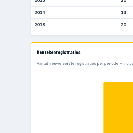
2015
20
2014
13
2013
20
2012
27
2011
53
Kentekenregistraties
2010
13
Aantal nieuwe eerste registraties per periode — inclu
2009
24
2008
3
2007
3
2006
9
2005
2