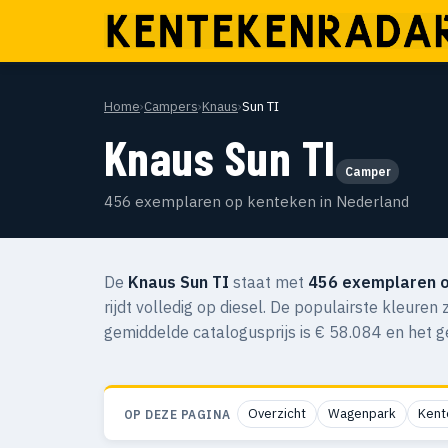
Home
›
Campers
›
Knaus
›
Sun TI
Knaus Sun TI
Camper
456 exemplaren op kenteken in Nederland
De
Knaus Sun TI
staat met
456 exemplaren 
rijdt volledig op diesel. De populairste kleuren 
gemiddelde catalogusprijs is € 58.084 en het 
Overzicht
Wagenpark
Kent
OP DEZE PAGINA