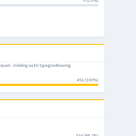
9 (2.0%)
ark · indeling via EU typegoedkeuring.
456 (100%)
436 (98.2%)