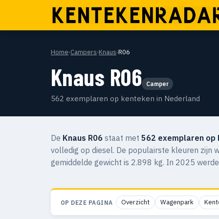
Home
›
Campers
›
Knaus
›
R06
Knaus R06
Camper
562 exemplaren op kenteken in Nederland
De
Knaus R06
staat met
562 exemplaren op 
volledig op diesel. De populairste kleuren zijn 
gemiddelde gewicht is 2.898 kg. In 2025 werde
Overzicht
Wagenpark
Kent
OP DEZE PAGINA