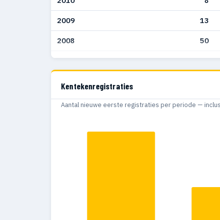
2010
8
2009
13
2008
50
2007
99
2006
147
Kentekenregistraties
2005
81
Aantal nieuwe eerste registraties per periode — inclu
2004
2