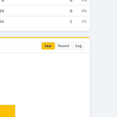
6
0
0%
10
0
0%
36
1
2%
67
1
1%
99
0
0%
Jaar
Maand
Dag
49
0
0%
2
0
0%