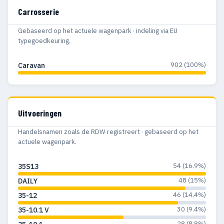
Carrosserie
Gebaseerd op het actuele wagenpark · indeling via EU
typegoedkeuring.
902 (100%)
Caravan
Uitvoeringen
Handelsnamen zoals de RDW registreert · gebaseerd op het
actuele wagenpark.
54 (16.9%)
35S13
48 (15%)
DAILY
46 (14.4%)
35-12
30 (9.4%)
35-10.1 V
28 (8.8%)