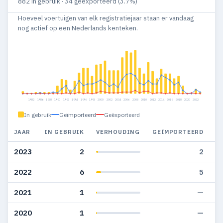
882 in gebruik · 34 geëxporteerd (3.7%)
Hoeveel voertuigen van elk registratiejaar staan er vandaag
nog actief op een Nederlands kenteken.
1982
1986
1988
1990
1992
1994
1996
1998
2000
2002
2004
2006
2008
2010
2012
2014
2016
2018
2020
2022
In gebruik
Geïmporteerd
Geëxporteerd
JAAR
IN GEBRUIK
VERHOUDING
GEÏMPORTEERD
G
2023
2
2
2022
6
5
2021
1
—
2020
1
—