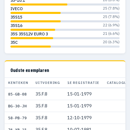
35-10.1
25 (7.8%)
IVECO
25 (7.8%)
35S15
22 (6.9%)
35S16
21 (6.6%)
35S 35S12V EURO 3
20 (6.3%)
35C
Oudste exemplaren
KENTEKEN
UITVOERING
1E REGISTRATIE
CATALOGUS
35.F.8
15-01-1979
85-GB-08
35.F.8
15-01-1979
BG-30-JH
35.F.8
12-10-1979
58-PB-79
35.F.8
10-07-1981
76-XB-15