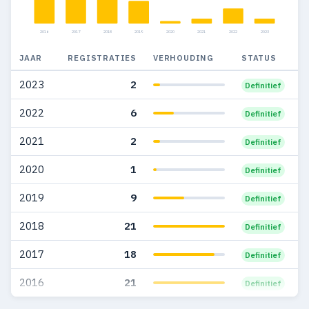
2008
54
22
2016
2017
2018
2019
2020
2021
2022
2023
2007
51
25
JAAR
REGISTRATIES
VERHOUDING
STATUS
2006
53
24
2023
2
Definitief
2005
45
18
2022
6
Definitief
2004
29
8
2021
2
Definitief
2003
29
12
2020
1
Definitief
2002
29
9
2019
9
Definitief
2001
41
14
2018
21
Definitief
2000
37
17
2017
18
Definitief
1999
36
14
2016
21
Definitief
1998
22
12