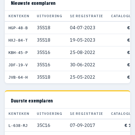
Nieuwste exemplaren
KENTEKEN
UITVOERING
1E REGISTRATIE
CATALOGUS
35S18
04-07-2023
€ 7
HGP-48-B
35S18
19-05-2023
€ 7
HXJ-84-T
35S16
25-08-2022
€ 3
KBH-45-P
35S16
30-06-2022
€ 4
JDF-19-V
35S18
25-05-2022
€ 8
JVB-64-H
Duurste exemplaren
KENTEKEN
UITVOERING
1E REGISTRATIE
CATALOGUS
35C16
07-09-2017
€ 11
L-638-RJ