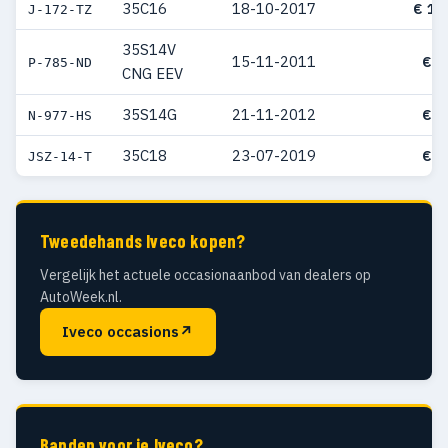
35C16
18-10-2017
€ 10
J-172-TZ
35S14V
15-11-2011
€ 9
P-785-ND
CNG EEV
35S14G
21-11-2012
€ 9
N-977-HS
35C18
23-07-2019
€ 9
JSZ-14-T
Tweedehands Iveco kopen?
Vergelijk het actuele occasionaanbod van dealers op
AutoWeek.nl.
Iveco occasions
↗
Banden voor je Iveco?