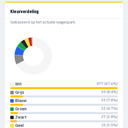
1997
32
12
Kleurverdeling
1996
32
10
Gebaseerd op het actuele wagenpark.
1995
26
16
1994
16
7
1993
5
—
1992
17
10
1991
18
6
477 (67.6%)
Wit
1990
10
1
59 (8.4%)
Grijs
55 (7.8%)
Blauw
1989
2
2
33 (4.7%)
Groen
1988
2
—
27 (3.8%)
Zwart
1987
2
—
25 (3.5%)
Geel