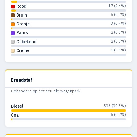
17 (2.4%)
Rood
1986
2
1
5 (0.7%)
Bruin
1985
2
—
3 (0.4%)
Oranje
2 (0.3%)
Paars
1982
1
—
2 (0.3%)
Onbekend
1981
1
—
1 (0.1%)
Creme
1979
3
—
Brandstof
Gebaseerd op het actuele wagenpark.
896 (99.3%)
Diesel
6 (0.7%)
Cng