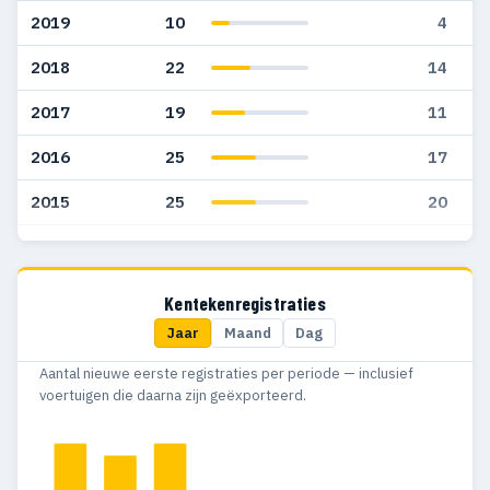
2019
10
4
2018
22
14
2017
19
11
2016
25
17
2015
25
20
2014
31
23
2013
19
12
Kentekenregistraties
Jaar
Maand
Dag
2012
28
12
Aantal nieuwe eerste registraties per periode — inclusief
2011
39
16
voertuigen die daarna zijn geëxporteerd.
2010
25
11
2009
32
13