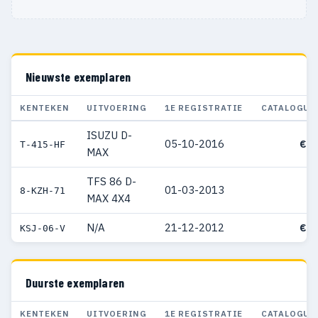
Nieuwste exemplaren
KENTEKEN
UITVOERING
1E REGISTRATIE
CATALOGUS
ISUZU D-
05-10-2016
€ 3
T-415-HF
MAX
TFS 86 D-
01-03-2013
8-KZH-71
MAX 4X4
N/A
21-12-2012
€ 3
KSJ-06-V
Duurste exemplaren
KENTEKEN
UITVOERING
1E REGISTRATIE
CATALOGUS