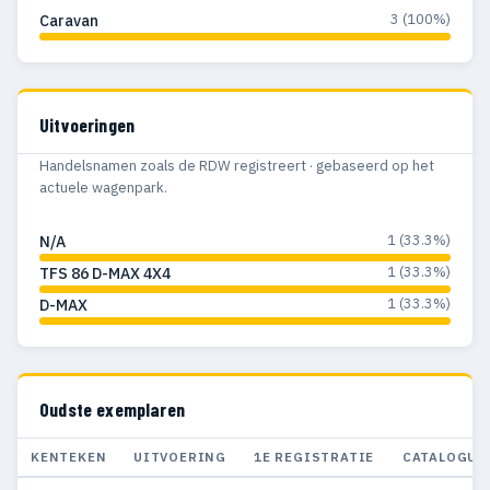
3 (100%)
Caravan
Uitvoeringen
Handelsnamen zoals de RDW registreert · gebaseerd op het
actuele wagenpark.
1 (33.3%)
N/A
1 (33.3%)
TFS 86 D-MAX 4X4
1 (33.3%)
D-MAX
Oudste exemplaren
KENTEKEN
UITVOERING
1E REGISTRATIE
CATALOGUS