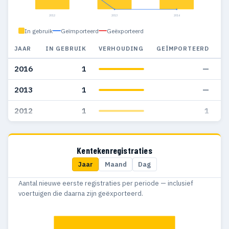
2012
2013
2016
In gebruik
Geïmporteerd
Geëxporteerd
JAAR
IN GEBRUIK
VERHOUDING
GEÏMPORTEERD
G
2016
1
—
2013
1
—
2012
1
1
Kentekenregistraties
Jaar
Maand
Dag
Aantal nieuwe eerste registraties per periode — inclusief
voertuigen die daarna zijn geëxporteerd.