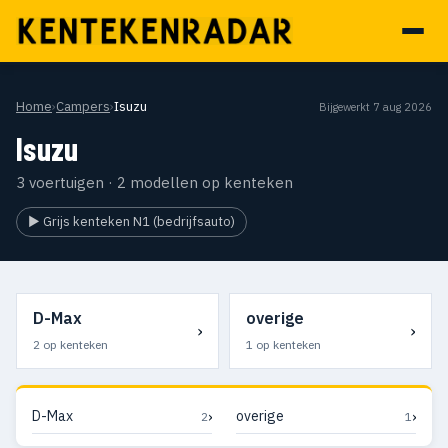
Home
›
Campers
›
Isuzu
Bijgewerkt 7 aug 2026
Isuzu
3 voertuigen · 2 modellen op kenteken
▶ Grijs kenteken N1 (bedrijfsauto)
D-Max
overige
›
›
2 op kenteken
1 op kenteken
›
›
D-Max
overige
2
1