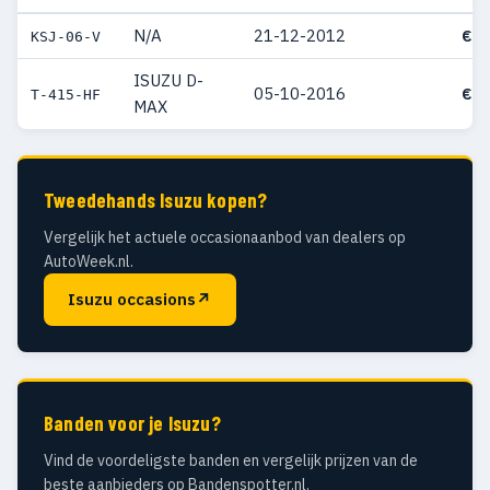
N/A
21-12-2012
€ 3
KSJ-06-V
ISUZU D-
05-10-2016
€ 3
T-415-HF
MAX
Tweedehands Isuzu kopen?
Vergelijk het actuele occasionaanbod van dealers op
AutoWeek.nl.
Isuzu occasions
↗
Banden voor je Isuzu?
Vind de voordeligste banden en vergelijk prijzen van de
beste aanbieders op Bandenspotter.nl.