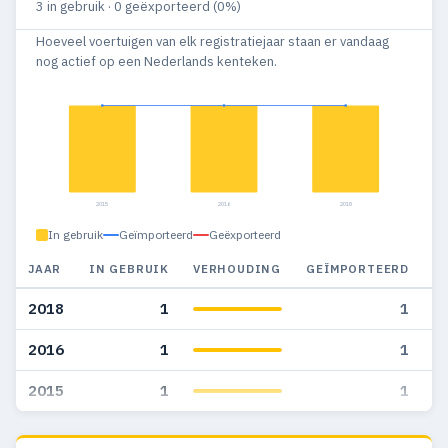
3 in gebruik · 0 geëxporteerd (0%)
Hoeveel voertuigen van elk registratiejaar staan er vandaag
nog actief op een Nederlands kenteken.
2015
2016
2018
In gebruik
Geïmporteerd
Geëxporteerd
JAAR
IN GEBRUIK
VERHOUDING
GEÏMPORTEERD
G
2018
1
1
2016
1
1
2015
1
1