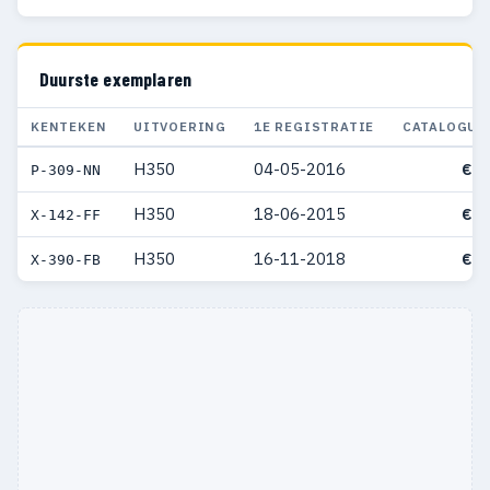
Duurste exemplaren
KENTEKEN
UITVOERING
1E REGISTRATIE
CATALOGUS
H350
04-05-2016
€ 8
P-309-NN
H350
18-06-2015
€ 3
X-142-FF
H350
16-11-2018
€ 3
X-390-FB