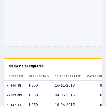
Nieuwste exemplaren
KENTEKEN
UITVOERING
1E REGISTRATIE
CATALOGUS
H350
16-11-2018
€ 3
X-390-FB
H350
04-05-2016
€ 8
P-309-NN
H350
18-06-2015
€ 3
X-142-FF