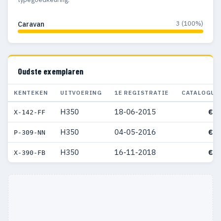
3 (100%)
Caravan
Oudste exemplaren
KENTEKEN
UITVOERING
1E REGISTRATIE
CATALOGUS
H350
18-06-2015
€ 3
X-142-FF
H350
04-05-2016
€ 8
P-309-NN
H350
16-11-2018
€ 3
X-390-FB