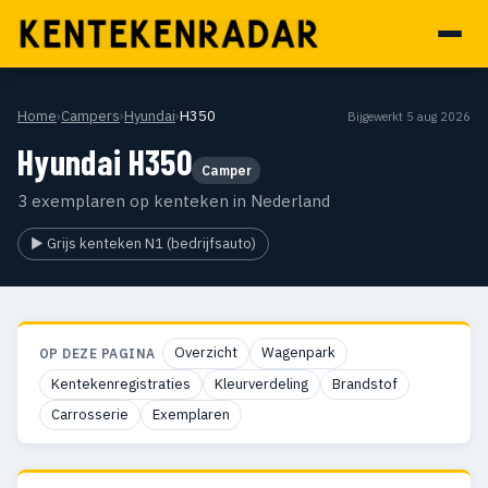
Home
›
Campers
›
Hyundai
›
H350
Bijgewerkt 5 aug 2026
Hyundai H350
Camper
3 exemplaren op kenteken in Nederland
▶ Grijs kenteken N1 (bedrijfsauto)
Overzicht
Wagenpark
OP DEZE PAGINA
Kentekenregistraties
Kleurverdeling
Brandstof
Carrosserie
Exemplaren