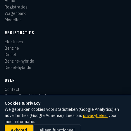
Home
Registraties
Wagenpark
Modellen
REGISTRATIES
Elektrisch
Benzine
Diesel
Benzine-hybride
Diesel-hybride
OVER
Contact
Privacy & cookiebeleid
Disclaimer
Cookies & privacy
Sitemap
We gebruiken cookies voor statistieken (Google Analytics) en
advertenties (Google AdSense). Lees ons
privacybeleid
voor
meer informatie.
Akkoord
Alleen functioneel
© 2026 Kentekenradar
Cookie-instellingen