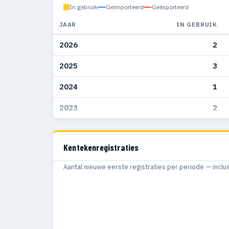
In gebruik
Geïmporteerd
Geëxporteerd
JAAR
IN GEBRUIK
2026
2
2025
3
2024
1
2023
2
Kentekenregistraties
Aantal nieuwe eerste registraties per periode — inclu