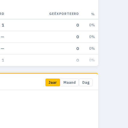
RD
GEËXPORTEERD
%
1
0
0%
—
0
0%
—
0
0%
1
0
0%
Jaar
Maand
Dag