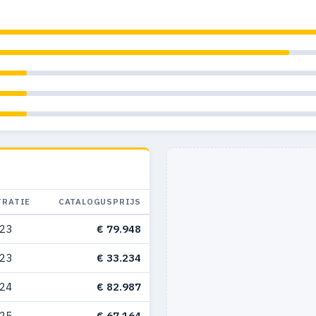
TRATIE
CATALOGUSPRIJS
023
€ 79.948
023
€ 33.234
024
€ 82.987
025
€ 67.164