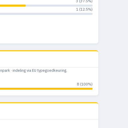
3 (37.5%)
1 (12.5%)
ark · indeling via EU typegoedkeuring.
8 (100%)