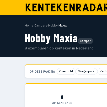
Home
›
Campers
›
Hobby
›
Maxia
Hobby Maxia
Camper
8 exemplaren op kenteken in Nederland
Overzicht
Wagenpark
Kent
OP DEZE PAGINA
8
OP KENTEKEN