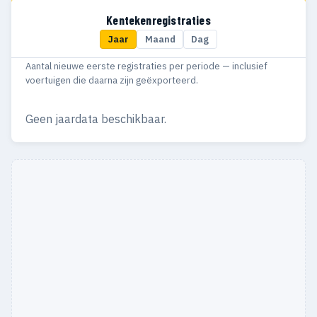
2005
9
9
Kentekenregistraties
Jaar
Maand
Dag
2004
9
9
Aantal nieuwe eerste registraties per periode — inclusief
2003
9
9
voertuigen die daarna zijn geëxporteerd.
2002
5
5
Geen jaardata beschikbaar.
2001
7
7
2000
12
12
1999
5
5
1998
10
8
1997
19
16
1996
5
5