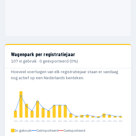
Wagenpark per registratiejaar
107 in gebruik · 0 geëxporteerd (0%)
Hoeveel voertuigen van elk registratiejaar staan er vandaag
nog actief op een Nederlands kenteken.
1996
1997
1998
1999
2000
2001
2002
2003
2004
2005
2006
2007
2008
2009
2011
2013
2014
2015
2016
2020
In gebruik
Geïmporteerd
Geëxporteerd