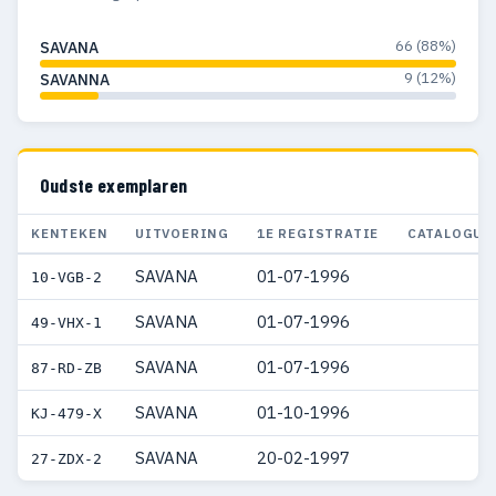
66 (88%)
SAVANA
9 (12%)
SAVANNA
Oudste exemplaren
KENTEKEN
UITVOERING
1E REGISTRATIE
CATALOGUS
SAVANA
01-07-1996
10-VGB-2
SAVANA
01-07-1996
49-VHX-1
SAVANA
01-07-1996
87-RD-ZB
SAVANA
01-10-1996
KJ-479-X
SAVANA
20-02-1997
27-ZDX-2