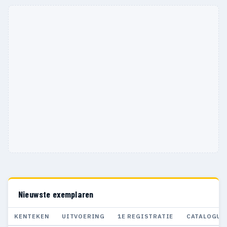
Nieuwste exemplaren
KENTEKEN
UITVOERING
1E REGISTRATIE
CATALOGUS