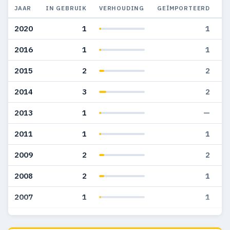
JAAR
IN GEBRUIK
VERHOUDING
GEÏMPORTEERD
G
2020
1
1
2016
1
1
2015
2
2
2014
3
2
2013
1
—
2011
1
1
2009
2
2
2008
2
1
2007
1
1
2006
3
3