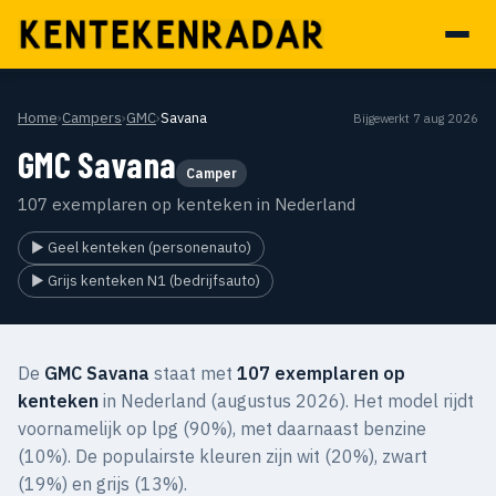
Home
›
Campers
›
GMC
›
Savana
Bijgewerkt 7 aug 2026
GMC Savana
Camper
107 exemplaren op kenteken in Nederland
▶ Geel kenteken (personenauto)
▶ Grijs kenteken N1 (bedrijfsauto)
De
GMC Savana
staat met
107 exemplaren op
kenteken
in Nederland (augustus 2026). Het model rijdt
voornamelijk op lpg (90%), met daarnaast benzine
(10%). De populairste kleuren zijn wit (20%), zwart
(19%) en grijs (13%).