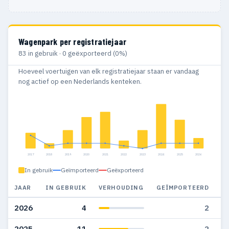
Wagenpark per registratiejaar
83 in gebruik · 0 geëxporteerd (0%)
Hoeveel voertuigen van elk registratiejaar staan er vandaag
nog actief op een Nederlands kenteken.
2017
2018
2019
2020
2021
2022
2023
2024
2025
2026
In gebruik
Geïmporteerd
Geëxporteerd
JAAR
IN GEBRUIK
VERHOUDING
GEÏMPORTEERD
G
2026
4
2
2025
11
2