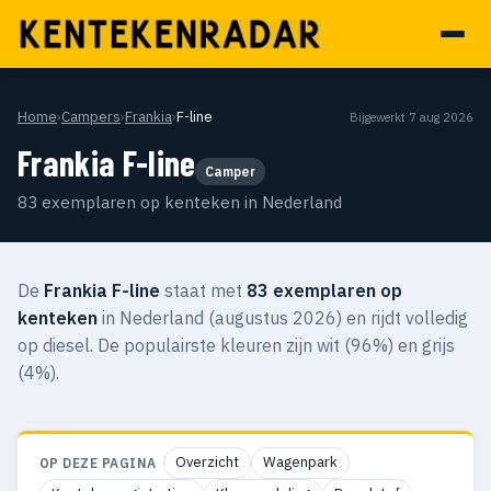
Home
›
Campers
›
Frankia
›
F-line
Bijgewerkt 7 aug 2026
Frankia F-line
Camper
83 exemplaren op kenteken in Nederland
De
Frankia F-line
staat met
83 exemplaren op
kenteken
in Nederland (augustus 2026) en rijdt volledig
op diesel. De populairste kleuren zijn wit (96%) en grijs
(4%).
Overzicht
Wagenpark
OP DEZE PAGINA