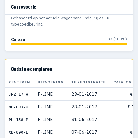
Carrosserie
Gebaseerd op het actuele wagenpark · indeling via EU
typegoedkeuring.
83 (100%)
Caravan
Oudste exemplaren
KENTEKEN
UITVOERING
1E REGISTRATIE
CATALOGUS
F-LINE
23-01-2017
€ 5
JHZ-17-H
F-LINE
28-01-2017
€ 16
NG-033-K
F-LINE
31-05-2017
PH-158-P
F-LINE
07-06-2017
€ 5
XB-890-L