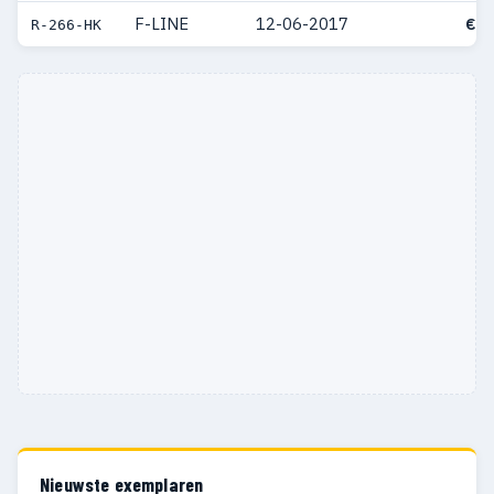
F-LINE
12-06-2017
€ 5
R-266-HK
Nieuwste exemplaren