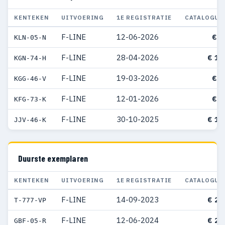
KENTEKEN
UITVOERING
1E REGISTRATIE
CATALOGUS
F-LINE
12-06-2026
€ 7
KLN-05-N
F-LINE
28-04-2026
€ 18
KGN-74-H
F-LINE
19-03-2026
€ 5
KGG-46-V
F-LINE
12-01-2026
€ 6
KFG-73-K
F-LINE
30-10-2025
€ 15
JJV-46-K
Duurste exemplaren
KENTEKEN
UITVOERING
1E REGISTRATIE
CATALOGUS
F-LINE
14-09-2023
€ 24
T-777-VP
F-LINE
12-06-2024
€ 23
GBF-05-R