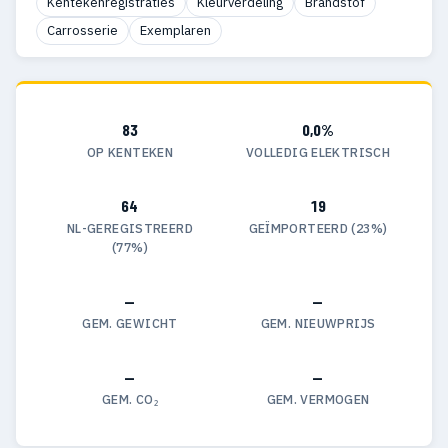
Kentekenregistraties
Kleurverdeling
Brandstof
Carrosserie
Exemplaren
83
0,0%
OP KENTEKEN
VOLLEDIG ELEKTRISCH
64
19
NL-GEREGISTREERD
GEÏMPORTEERD (23%)
(77%)
—
—
GEM. GEWICHT
GEM. NIEUWPRIJS
—
—
GEM. CO₂
GEM. VERMOGEN