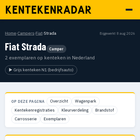
Home
›
Campers
›
Fiat
›
Strada
Bijgewerkt 8 aug 2026
Fiat Strada
Camper
2 exemplaren op kenteken in Nederland
▶ Grijs kenteken N1 (bedrijfsauto)
Overzicht
Wagenpark
OP DEZE PAGINA
Kentekenregistraties
Kleurverdeling
Brandstof
Carrosserie
Exemplaren