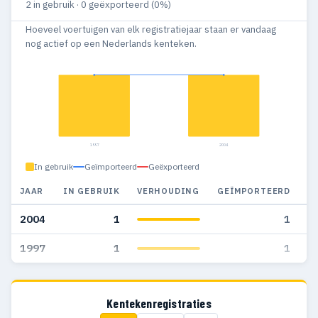
2 in gebruik · 0 geëxporteerd (0%)
Hoeveel voertuigen van elk registratiejaar staan er vandaag
nog actief op een Nederlands kenteken.
1997
2004
In gebruik
Geïmporteerd
Geëxporteerd
JAAR
IN GEBRUIK
VERHOUDING
GEÏMPORTEERD
G
2004
1
1
1997
1
1
Kentekenregistraties