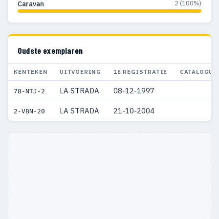
2 (100%)
Caravan
Oudste exemplaren
KENTEKEN
UITVOERING
1E REGISTRATIE
CATALOGUS
LA STRADA
08-12-1997
78-NTJ-2
LA STRADA
21-10-2004
2-VBN-20