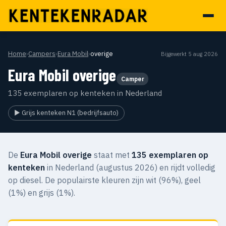
Home
›
Campers
›
Eura Mobil
›
overige
Bijgewerkt 5 aug 2026
Eura Mobil overige
Camper
135 exemplaren op kenteken in Nederland
▶ Grijs kenteken N1 (bedrijfsauto)
De
Eura Mobil overige
staat met
135 exemplaren op
kenteken
in Nederland (augustus 2026) en rijdt volledig
op diesel. De populairste kleuren zijn wit (96%), geel
(1%) en grijs (1%).