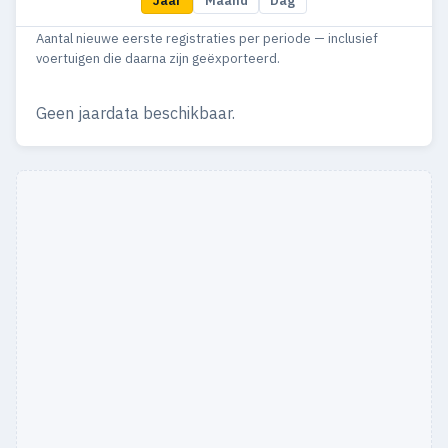
Jaar
Maand
Dag
1995
7
7
Aantal nieuwe eerste registraties per periode — inclusief
1993
3
3
voertuigen die daarna zijn geëxporteerd.
1992
3
2
Geen jaardata beschikbaar.
1991
2
2
1990
1
1
1988
1
1