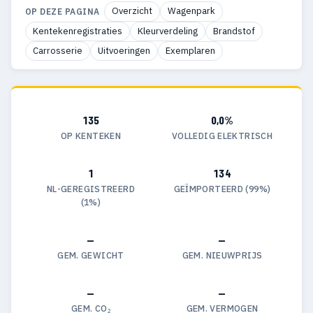
Overzicht
Wagenpark
OP DEZE PAGINA
Kentekenregistraties
Kleurverdeling
Brandstof
Carrosserie
Uitvoeringen
Exemplaren
135
0,0%
OP KENTEKEN
VOLLEDIG ELEKTRISCH
1
134
NL-GEREGISTREERD
GEÏMPORTEERD (99%)
(1%)
—
—
GEM. GEWICHT
GEM. NIEUWPRIJS
—
—
GEM. CO₂
GEM. VERMOGEN