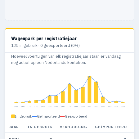
Wagenpark per registratiejaar
135 in gebruik · 0 geëxporteerd (0%)
Hoeveel voertuigen van elk registratiejaar staan er vandaag
nog actief op een Nederlands kenteken.
1988
1990
1991
1992
1993
1995
1996
1997
1998
1999
2000
2001
2002
2003
2004
2005
2006
In gebruik
Geïmporteerd
Geëxporteerd
JAAR
IN GEBRUIK
VERHOUDING
GEÏMPORTEERD
G