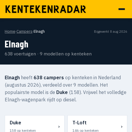
Home
›
Campers
›
Elnagh
Bijgewerkt 8 aug 2026
Elnagh
638 voertuigen · 9 modellen op kenteken
Elnagh
heeft
638 campers
op kenteken in Nederland
(augustus 2026), verdeeld over 9 modellen. Het
populairste model is de
Duke
(158). Vrijwel het volledige
Elnagh-wagenpark rijdt op diesel.
Duke
T-Loft
›
›
158 op kenteken
146 op kenteken