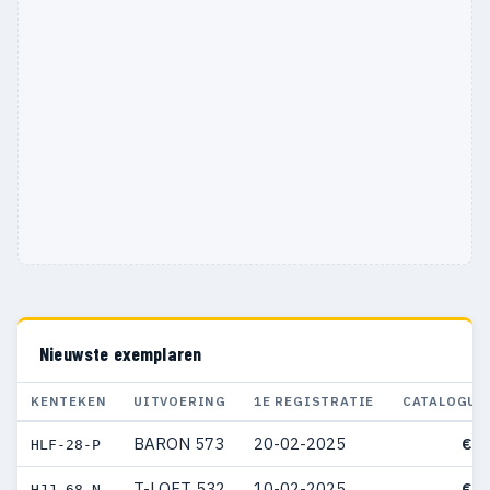
Nieuwste exemplaren
KENTEKEN
UITVOERING
1E REGISTRATIE
CATALOGUS
BARON 573
20-02-2025
€ 4
HLF-28-P
T-LOFT 532
10-02-2025
€ 5
HJJ-68-N