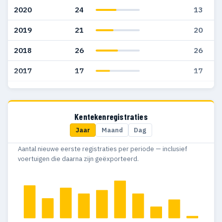
2020
24
13
2019
21
20
2018
26
26
2017
17
17
2016
28
28
2015
20
18
Kentekenregistraties
Jaar
Maand
Dag
2014
17
17
Aantal nieuwe eerste registraties per periode — inclusief
2013
18
15
voertuigen die daarna zijn geëxporteerd.
2012
21
19
2011
43
40
2010
41
38