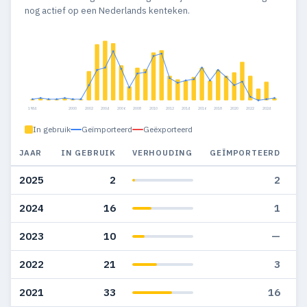
nog actief op een Nederlands kenteken.
1984
2000
2002
2004
2006
2008
2010
2012
2014
2016
2018
2020
2022
2024
In gebruik
Geïmporteerd
Geëxporteerd
JAAR
IN GEBRUIK
VERHOUDING
GEÏMPORTEERD
G
2025
2
2
2024
16
1
2023
10
—
2022
21
3
2021
33
16