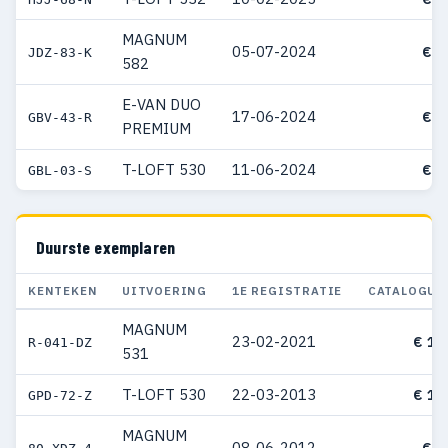
MAGNUM
05-07-2024
€ 5
JDZ-83-K
582
E-VAN DUO
17-06-2024
€ 6
GBV-43-R
PREMIUM
T-LOFT 530
11-06-2024
€ 5
GBL-03-S
Duurste exemplaren
KENTEKEN
UITVOERING
1E REGISTRATIE
CATALOGUS
MAGNUM
23-02-2021
€ 13
R-041-DZ
531
T-LOFT 530
22-03-2013
€ 11
GPD-72-Z
MAGNUM
08-06-2012
€ 6