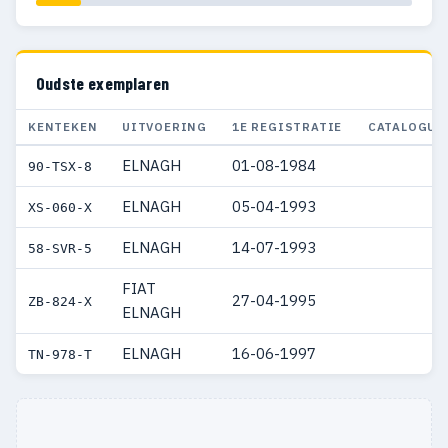
Oudste exemplaren
KENTEKEN
UITVOERING
1E REGISTRATIE
CATALOGUS
ELNAGH
01-08-1984
90-TSX-8
ELNAGH
05-04-1993
XS-060-X
ELNAGH
14-07-1993
58-SVR-5
FIAT
27-04-1995
ZB-824-X
ELNAGH
ELNAGH
16-06-1997
TN-978-T