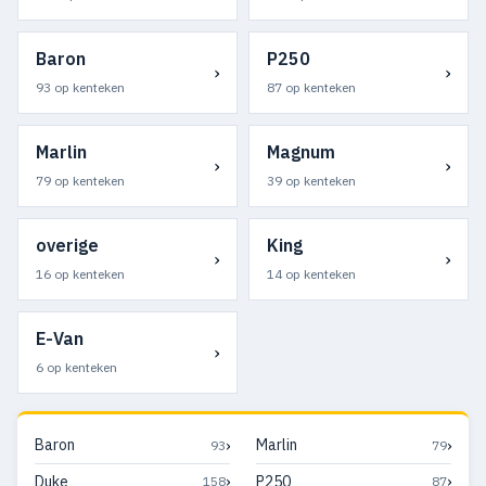
Baron
P250
›
›
93 op kenteken
87 op kenteken
Marlin
Magnum
›
›
79 op kenteken
39 op kenteken
overige
King
›
›
16 op kenteken
14 op kenteken
E-Van
›
6 op kenteken
›
›
Baron
Marlin
93
79
›
›
Duke
P250
158
87