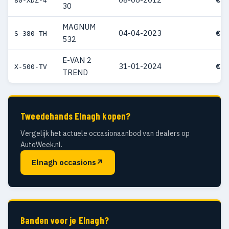
80-XDZ-4
30
MAGNUM
04-04-2023
€ 6
S-380-TH
532
E-VAN 2
31-01-2024
€ 6
X-500-TV
TREND
Tweedehands Elnagh kopen?
Vergelijk het actuele occasionaanbod van dealers op
AutoWeek.nl.
Elnagh occasions
↗
Banden voor je Elnagh?