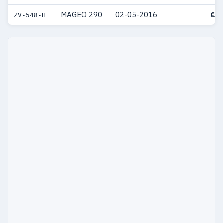
MAGEO 290
02-05-2016
€ 5
ZV-548-H