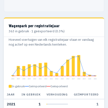
Wagenpark per registratiejaar
363 in gebruik · 1 geëxporteerd (0.3%)
Hoeveel voertuigen van elk registratiejaar staan er vandaag
nog actief op een Nederlands kenteken.
2006
2007
2008
2009
2010
2011
2012
2013
2014
2015
2016
2017
2018
2019
2020
2021
In gebruik
Geïmporteerd
Geëxporteerd
JAAR
IN GEBRUIK
VERHOUDING
GEÏMPORTEERD
G
2021
1
1