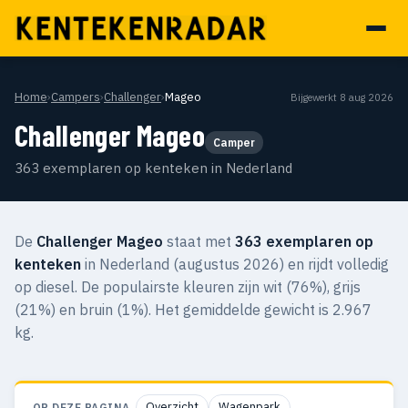
Home
›
Campers
›
Challenger
›
Mageo
Bijgewerkt 8 aug 2026
Challenger Mageo
Camper
363 exemplaren op kenteken in Nederland
De
Challenger Mageo
staat met
363 exemplaren op
kenteken
in Nederland (augustus 2026) en rijdt volledig
op diesel. De populairste kleuren zijn wit (76%), grijs
(21%) en bruin (1%). Het gemiddelde gewicht is 2.967
kg.
Overzicht
Wagenpark
OP DEZE PAGINA