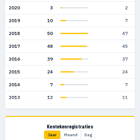
2020
3
2
2019
10
7
2018
50
47
2017
48
45
2016
39
37
2015
24
24
2014
7
7
2013
12
11
2012
32
24
2011
31
18
Kentekenregistraties
Jaar
Maand
Dag
2010
28
26