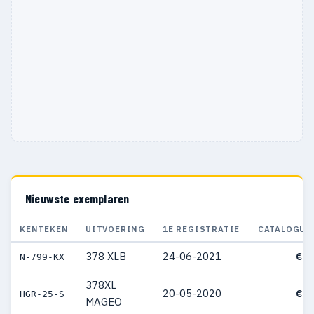
Nieuwste exemplaren
KENTEKEN
UITVOERING
1E REGISTRATIE
CATALOGUS
378 XLB
24-06-2021
€ 4
N-799-KX
378XL
20-05-2020
€ 5
HGR-25-S
MAGEO