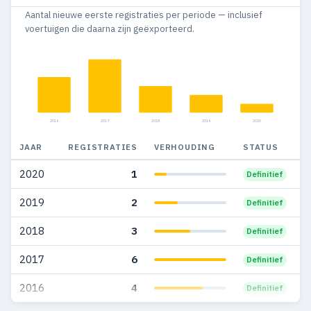
Aantal nieuwe eerste registraties per periode — inclusief
2009
28
21
voertuigen die daarna zijn geëxporteerd.
2008
24
13
2007
24
20
2006
2
2
2016
2017
2018
2019
2020
JAAR
REGISTRATIES
VERHOUDING
STATUS
2020
1
Definitief
2019
2
Definitief
2018
3
Definitief
2017
6
Definitief
2016
4
Definitief