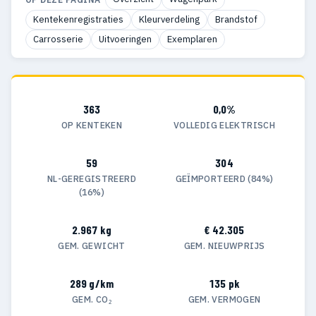
Kentekenregistraties
Kleurverdeling
Brandstof
Carrosserie
Uitvoeringen
Exemplaren
363
0,0%
OP KENTEKEN
VOLLEDIG ELEKTRISCH
59
304
NL-GEREGISTREERD
GEÏMPORTEERD (84%)
(16%)
2.967 kg
€ 42.305
GEM. GEWICHT
GEM. NIEUWPRIJS
289 g/km
135 pk
GEM. CO₂
GEM. VERMOGEN