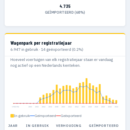
4.735
GEÏMPORTEERD (68%)
Wagenpark per registratiejaar
6.947 in gebruik · 14 geëxporteerd (0.2%)
Hoeveel voertuigen van elk registratiejaar staan er vandaag
nog actief op een Nederlands kenteken.
1992
1994
2000
2002
2004
2006
2008
2010
2012
2014
2016
2018
2020
2022
2024
2026
In gebruik
Geïmporteerd
Geëxporteerd
JAAR
IN GEBRUIK
VERHOUDING
GEÏMPORTEERD
G