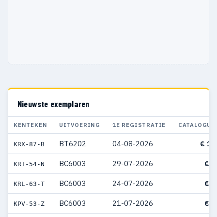
Nieuwste exemplaren
KENTEKEN
UITVOERING
1E REGISTRATIE
CATALOGUS
BT6202
04-08-2026
€ 10
KRX-87-B
BC6003
29-07-2026
€ 8
KRT-54-N
BC6003
24-07-2026
€ 9
KRL-63-T
BC6003
21-07-2026
€ 8
KPV-53-Z