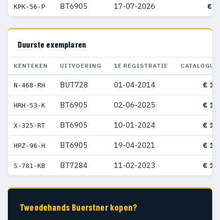
BT6905
17-07-2026
€ 5
KPK-56-P
Duurste exemplaren
KENTEKEN
UITVOERING
1E REGISTRATIE
CATALOGUS
BUT728
01-04-2014
€ 13
N-468-RH
BT6905
02-06-2025
€ 13
HRH-53-K
BT6905
10-01-2024
€ 12
X-325-RT
BT6905
19-04-2021
€ 12
HPZ-96-H
BT7284
11-02-2023
€ 12
S-781-KB
Tweedehands Buerstner kopen?