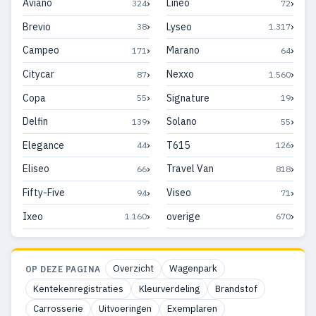
›
›
Aviano
Lineo
324
72
›
›
Brevio
Lyseo
38
1.317
›
›
Campeo
Marano
171
64
›
›
Citycar
Nexxo
87
1.560
›
›
Copa
Signature
55
19
›
›
Delfin
Solano
139
55
›
›
Elegance
T615
44
126
›
›
Eliseo
Travel Van
66
818
›
›
Fifty-Five
Viseo
94
71
›
›
Ixeo
overige
1.160
670
Overzicht
Wagenpark
OP DEZE PAGINA
Kentekenregistraties
Kleurverdeling
Brandstof
Carrosserie
Uitvoeringen
Exemplaren