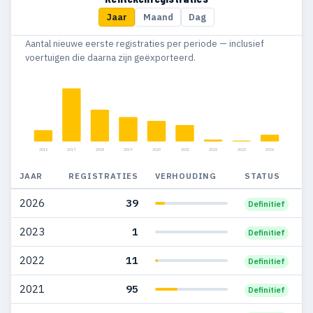
Jaar
Maand
Dag
2015
424
354
Aantal nieuwe eerste registraties per periode — inclusief
2014
338
247
voertuigen die daarna zijn geëxporteerd.
2013
311
232
2012
369
272
2011
380
273
2016
2017
2018
2019
2020
2021
2022
2023
2026
2010
362
267
JAAR
REGISTRATIES
VERHOUDING
STATUS
2009
309
203
2026
39
Definitief
2008
387
259
2023
1
Definitief
2007
278
195
2022
11
Definitief
2006
211
148
2021
95
Definitief
2005
210
120