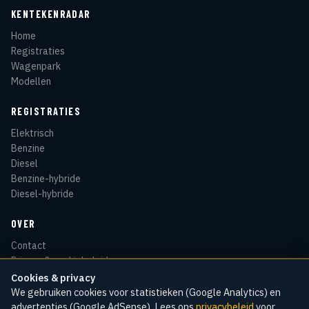
KENTEKENRADAR
Home
Registraties
Wagenpark
Modellen
REGISTRATIES
Elektrisch
Benzine
Diesel
Benzine-hybride
Diesel-hybride
OVER
Contact
Privacy & cookiebeleid
Disclaimer
Cookies & privacy
Sitemap
We gebruiken cookies voor statistieken (Google Analytics) en
advertenties (Google AdSense). Lees ons
privacybeleid
voor