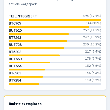
actuele wagenpark.
394 (17.1%)
TEILINTEGRIERT
344 (15%)
BT6905
257 (11.2%)
BUT620
247 (10.7%)
BT7263
235 (10.2%)
BUT728
217 (9.4%)
BT6202
178 (7.7%)
BUT660
152 (6.6%)
BUT664
146 (6.3%)
BT6903
130 (5.7%)
BT7284
Oudste exemplaren