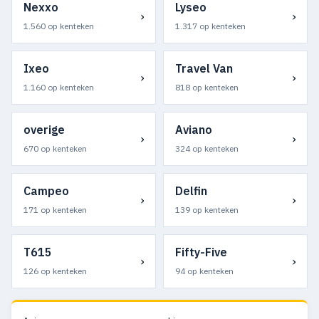
Nexxo
Lyseo
›
›
1.560 op kenteken
1.317 op kenteken
Ixeo
Travel Van
›
›
1.160 op kenteken
818 op kenteken
overige
Aviano
›
›
670 op kenteken
324 op kenteken
Campeo
Delfin
›
›
171 op kenteken
139 op kenteken
T615
Fifty-Five
›
›
126 op kenteken
94 op kenteken