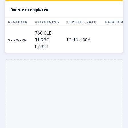
Oudste exemplaren
KENTEKEN
UITVOERING
1E REGISTRATIE
CATALOGUS
760 GLE
TURBO
10-10-1986
V-629-RP
DIESEL