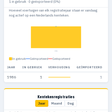
1 in gebruik · 0 geëxporteerd (0%)
Hoeveel voertuigen van elk registratiejaar staan er vandaag
nog actief op een Nederlands kenteken.
1986
In gebruik
Geïmporteerd
Geëxporteerd
JAAR
IN GEBRUIK
VERHOUDING
GEÏMPORTEERD
G
1986
1
1
Kentekenregistraties
Jaar
Maand
Dag