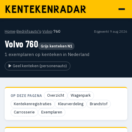
Home
›
Bedrijfsauto's
›
Volvo
›
760
Bijgewerkt 9 aug 2026
Volvo 760
Grijs kenteken N1
1 exemplaren op kenteken in Nederland
▶ Geel kenteken (personenauto)
Overzicht
Wagenpark
OP DEZE PAGINA
Kentekenregistraties
Kleurverdeling
Brandstof
Carrosserie
Exemplaren