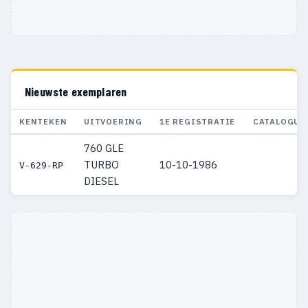
Nieuwste exemplaren
KENTEKEN
UITVOERING
1E REGISTRATIE
CATALOGUS
760 GLE
TURBO
10-10-1986
V-629-RP
DIESEL