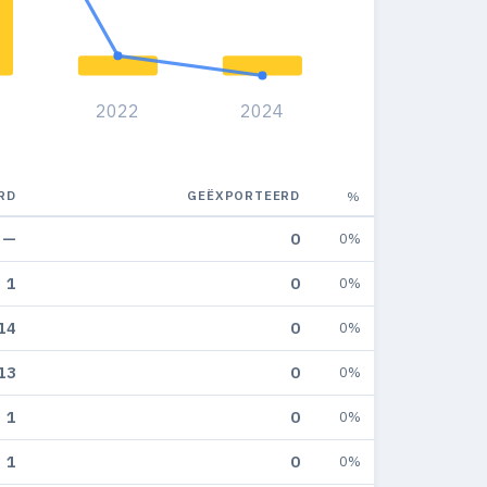
2022
2024
RD
GEËXPORTEERD
%
—
0
0%
1
0
0%
14
0
0%
13
0
0%
1
0
0%
1
0
0%