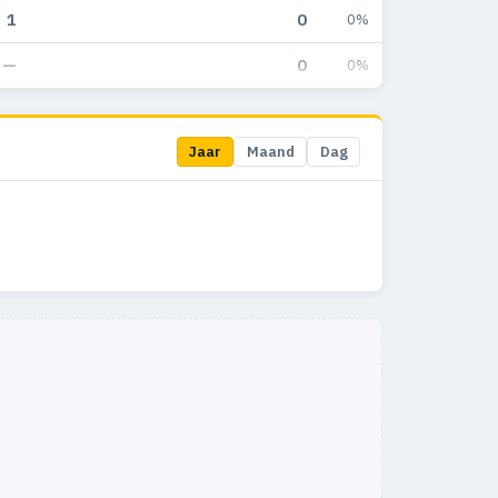
1
0
0%
—
0
0%
Jaar
Maand
Dag