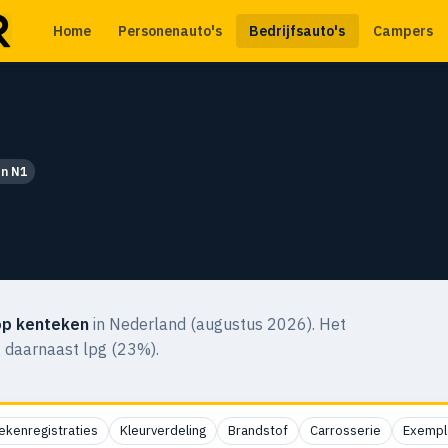
Home
Personenauto's
Bedrijfsauto's
Campers
en N1
op kenteken
in Nederland (augustus 2026). Het
t daarnaast lpg (23%).
ekenregistraties
Kleurverdeling
Brandstof
Carrosserie
Exempl