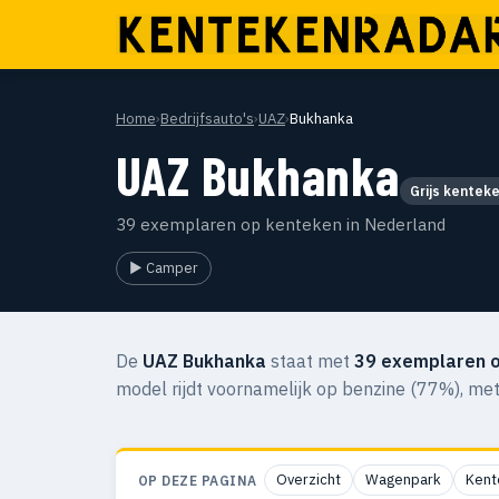
Home
›
Bedrijfsauto's
›
UAZ
›
Bukhanka
UAZ Bukhanka
Grijs kentek
39 exemplaren op kenteken in Nederland
▶ Camper
De
UAZ Bukhanka
staat met
39 exemplaren 
model rijdt voornamelijk op benzine (77%), me
Overzicht
Wagenpark
Kent
OP DEZE PAGINA