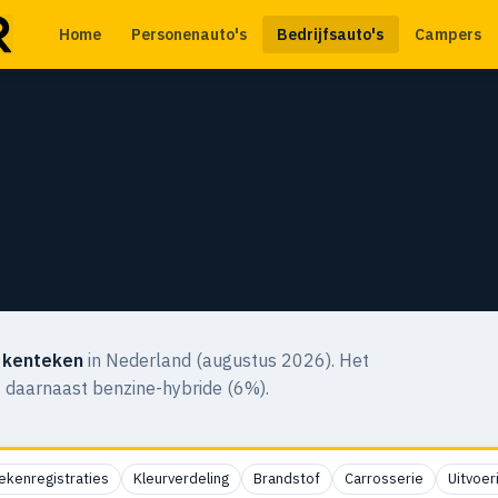
Home
Personenauto's
Bedrijfsauto's
Campers
 kenteken
in Nederland (augustus 2026). Het
t daarnaast benzine-hybride (6%).
ekenregistraties
Kleurverdeling
Brandstof
Carrosserie
Uitvoer