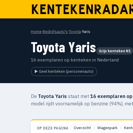
Home
›
Bedrijfsauto's
›
Toyota
›
Yaris
Toyota Yaris
Grijs kenteken N1
16 exemplaren op kenteken in Nederland
▶ Geel kenteken (personenauto)
De
Toyota Yaris
staat met
16 exemplaren op
model rijdt voornamelijk op benzine (94%), me
Overzicht
Wagenpark
Kent
OP DEZE PAGINA