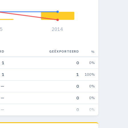
5
2014
RD
GEËXPORTEERD
%
1
0
0%
1
1
100%
—
0
0%
—
0
0%
—
0
0%