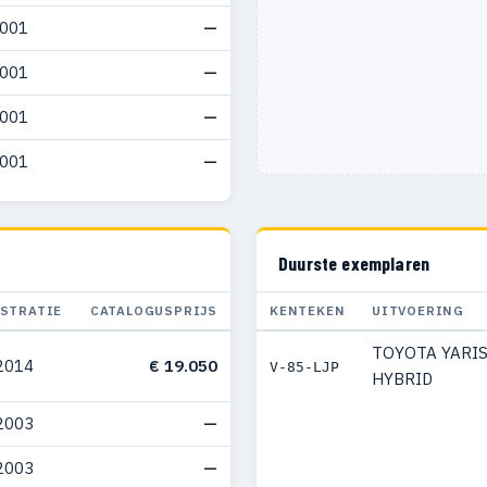
2001
—
2001
—
2001
—
2001
—
Duurste exemplaren
ISTRATIE
CATALOGUSPRIJS
KENTEKEN
UITVOERING
TOYOTA YARI
2014
€ 19.050
V-85-LJP
HYBRID
2003
—
2003
—