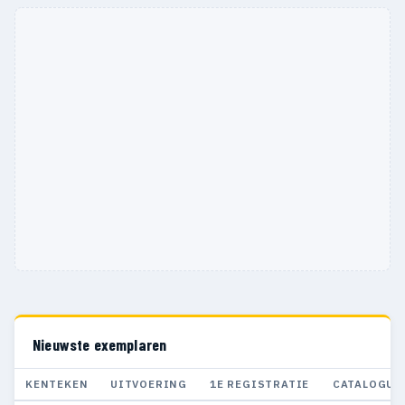
Nieuwste exemplaren
KENTEKEN
UITVOERING
1E REGISTRATIE
CATALOGUS