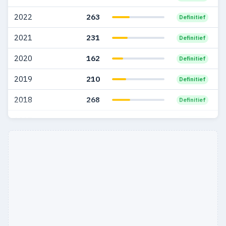
2005
150
41
2022
263
Definitief
2004
280
43
2021
231
Definitief
2003
173
32
2020
162
Definitief
2002
112
26
2019
210
Definitief
2001
153
56
2018
268
Definitief
2000
111
33
2017
125
Definitief
1999
46
15
2016
80
Definitief
1998
24
3
1997
70
10
1996
81
12
1995
59
12