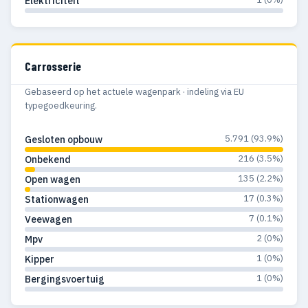
Elektriciteit
1972
2
—
1971
4
1
Carrosserie
1970
1
—
Gebaseerd op het actuele wagenpark · indeling via EU
1969
1
—
typegoedkeuring.
1968
2
2
5.791 (93.9%)
Gesloten opbouw
1966
1
1
216 (3.5%)
Onbekend
135 (2.2%)
Open wagen
17 (0.3%)
Stationwagen
7 (0.1%)
Veewagen
2 (0%)
Mpv
1 (0%)
Kipper
1 (0%)
Bergingsvoertuig