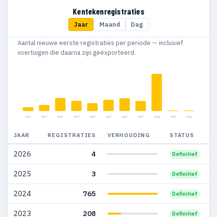
2016
164
61
Kentekenregistraties
Jaar
Maand
Dag
2015
163
54
Aantal nieuwe eerste registraties per periode — inclusief
2014
146
34
voertuigen die daarna zijn geëxporteerd.
2013
90
36
2012
149
78
2011
121
64
2016
2017
2018
2019
2020
2021
2022
2023
2024
2025
2026
2010
126
62
JAAR
REGISTRATIES
VERHOUDING
STATUS
2009
97
28
2026
4
Definitief
2008
209
51
2025
3
Definitief
2007
125
22
2024
765
Definitief
2006
119
32
2023
208
Definitief