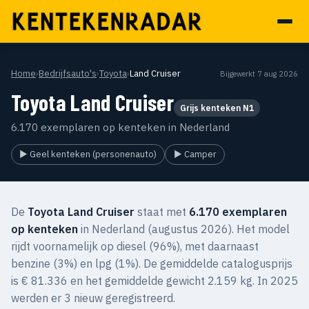
Home
›
Bedrijfsauto's
›
Toyota
›
Land Cruiser
Bijgewerkt 7 aug 2026
Toyota Land Cruiser
Grijs kenteken N1
6.170 exemplaren op kenteken in Nederland
▶ Geel kenteken (personenauto)
▶ Camper
De
Toyota Land Cruiser
staat met
6.170 exemplaren
op kenteken
in Nederland (augustus 2026). Het model
rijdt voornamelijk op diesel (96%), met daarnaast
benzine (3%) en lpg (1%). De gemiddelde catalogusprijs
is € 81.336 en het gemiddelde gewicht 2.159 kg. In 2025
werden er 3 nieuw geregistreerd.