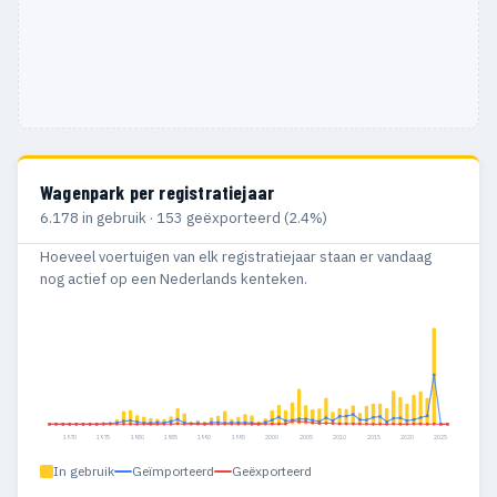
Wagenpark per registratiejaar
6.178 in gebruik · 153 geëxporteerd (2.4%)
Hoeveel voertuigen van elk registratiejaar staan er vandaag
nog actief op een Nederlands kenteken.
1970
1975
1980
1985
1990
1995
2000
2005
2010
2015
2020
2025
In gebruik
Geïmporteerd
Geëxporteerd