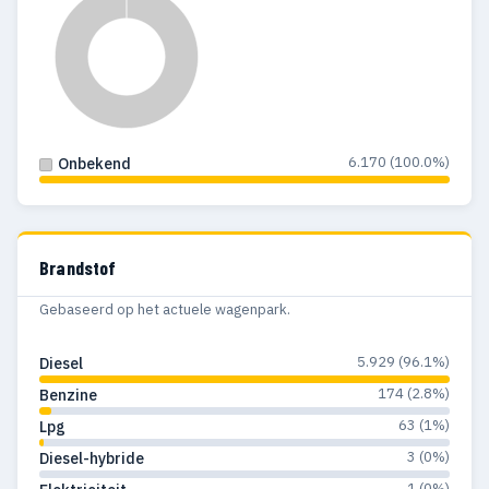
1983
44
14
1982
49
9
1981
61
9
1980
72
19
6.170 (100.0%)
Onbekend
1979
112
28
1978
104
25
Brandstof
1977
39
11
Gebaseerd op het actuele wagenpark.
1976
14
6
5.929 (96.1%)
Diesel
1975
5
4
174 (2.8%)
Benzine
63 (1%)
1974
1
—
Lpg
3 (0%)
Diesel-hybride
1973
2
—
1 (0%)