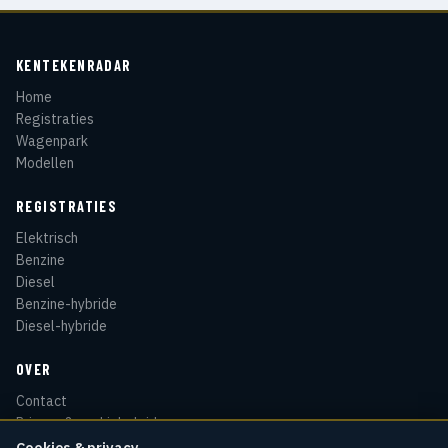
KENTEKENRADAR
Home
Registraties
Wagenpark
Modellen
REGISTRATIES
Elektrisch
Benzine
Diesel
Benzine-hybride
Diesel-hybride
OVER
Contact
Privacy & cookiebeleid
Disclaimer
Cookies & privacy