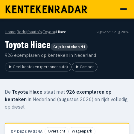
Home
›
Bedrijfsauto's
›
Toyota
›
Hiace
Bijgewerkt 6 aug 2026
Toyota Hiace
Grijs kenteken N1
926 exemplaren op kenteken in Nederland
▶ Geel kenteken (personenauto)
▶ Camper
De
Toyota Hiace
staat met
926 exemplaren op
kenteken
in Nederland (augustus 2026) en rijdt volledig
op diesel.
Overzicht
Wagenpark
OP DEZE PAGINA