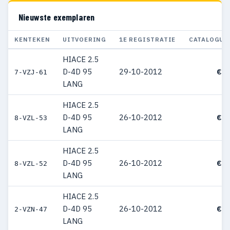
Nieuwste exemplaren
KENTEKEN
UITVOERING
1E REGISTRATIE
CATALOGUS
HIACE 2.5
D-4D 95
29-10-2012
€ 2
7-VZJ-61
LANG
HIACE 2.5
D-4D 95
26-10-2012
€ 3
8-VZL-53
LANG
HIACE 2.5
D-4D 95
26-10-2012
€ 3
8-VZL-52
LANG
HIACE 2.5
D-4D 95
26-10-2012
€ 2
2-VZN-47
LANG