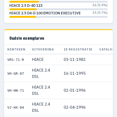
36 (5.9%)
HIACE 2.5 D-4D 115
35 (5.7%)
HIACE 2.5 D4-D 100 EMOTION EXECUTIVE
Oudste exemplaren
KENTEKEN
UITVOERING
1E REGISTRATIE
CATALOGU
HIACE
05-11-1982
VRS-71-R
HIACE 2.4
16-11-1995
VH-GR-07
DSL
HIACE 2.4
02-01-1996
VH-HN-71
DSL
HIACE 2.4
02-04-1996
VJ-HX-04
DSL