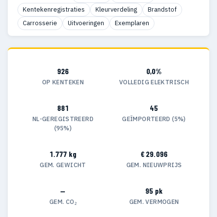
Kentekenregistraties
Kleurverdeling
Brandstof
Carrosserie
Uitvoeringen
Exemplaren
926
0,0%
OP KENTEKEN
VOLLEDIG ELEKTRISCH
881
45
NL-GEREGISTREERD
GEÏMPORTEERD (5%)
(95%)
1.777 kg
€ 29.096
GEM. GEWICHT
GEM. NIEUWPRIJS
—
95 pk
GEM. CO₂
GEM. VERMOGEN