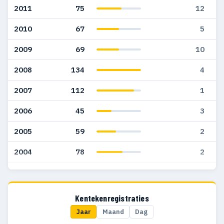
2011
75
12
2010
67
5
2009
69
10
2008
134
4
2007
112
1
2006
45
3
2005
59
2
2004
78
2
2003
51
—
2002
62
1
Kentekenregistraties
Jaar
Maand
Dag
2001
31
1