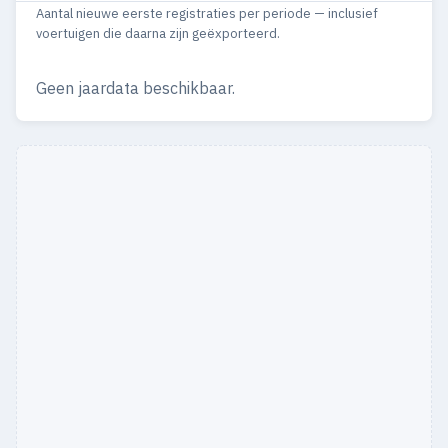
Aantal nieuwe eerste registraties per periode — inclusief
2000
23
—
voertuigen die daarna zijn geëxporteerd.
1999
30
—
Geen jaardata beschikbaar.
1998
19
—
1997
18
1
1996
9
—
1995
1
—
1982
1
1