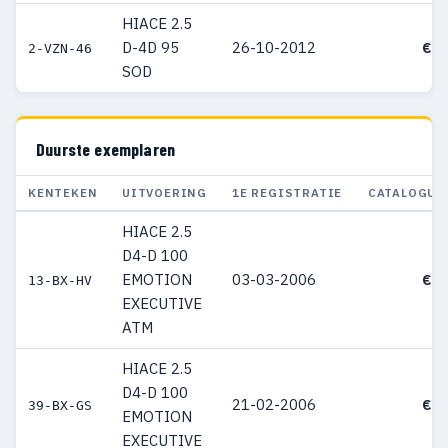
HIACE 2.5
D-4D 95
26-10-2012
€ 2
2-VZN-46
SOD
Duurste exemplaren
KENTEKEN
UITVOERING
1E REGISTRATIE
CATALOGUS
HIACE 2.5
D4-D 100
EMOTION
03-03-2006
€ 4
13-BX-HV
EXECUTIVE
ATM
HIACE 2.5
D4-D 100
21-02-2006
€ 4
39-BX-GS
EMOTION
EXECUTIVE