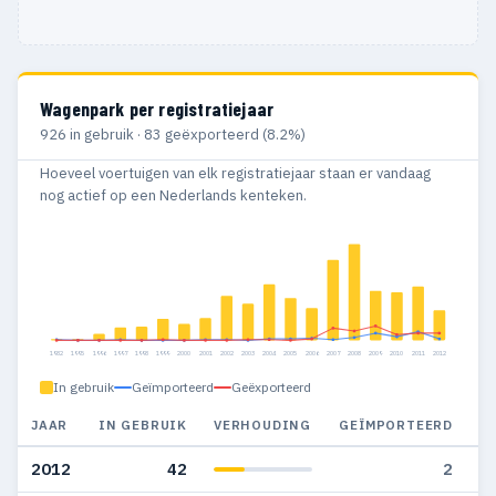
Wagenpark per registratiejaar
926 in gebruik · 83 geëxporteerd (8.2%)
Hoeveel voertuigen van elk registratiejaar staan er vandaag
nog actief op een Nederlands kenteken.
1982
1995
1996
1997
1998
1999
2000
2001
2002
2003
2004
2005
2006
2007
2008
2009
2010
2011
2012
In gebruik
Geïmporteerd
Geëxporteerd
JAAR
IN GEBRUIK
VERHOUDING
GEÏMPORTEERD
G
2012
42
2